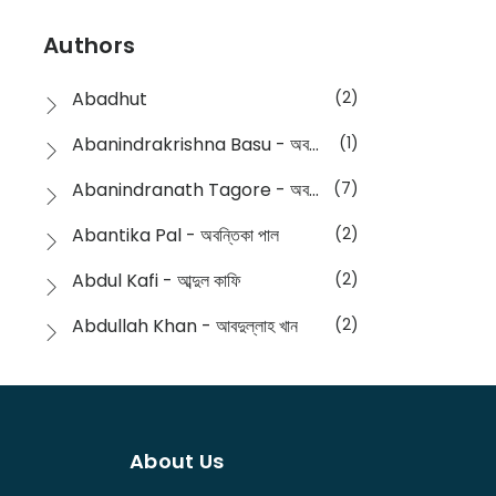
Devotional
(1)
Ampatajampata - আমপাতা জামপাতা
(11)
Authors
Dictionary
(8)
Anik- অনীক
(5)
Abadhut
(2)
English
(133)
Anusha - অনুষা
(17)
Abanindrakrishna Basu - অবনীন্দ্রকৃষ্ণ বসু
(1)
Essay
(241)
Anushongik - আনুষঙ্গিক
(11)
Abanindranath Tagore - অবনীন্দ্রনাথ ঠাকুর
(7)
Featured Products
(22)
Anustup - অনুষ্টুপ প্রকাশনী
(88)
Abantika Pal - অবন্তিকা পাল
(2)
Fiction
(1421)
Apanpath - আপন পাঠ
(3)
Abdul Kafi - আব্দুল কাফি
(2)
Freedom Sale -2023
(19)
Aronno Publishers - অরণ্য পাবলিশার্স
(1)
Abdullah Khan - আবদুল্লাহ খান
(2)
Freedom Sale -2024
(15)
Ashadeep - আশাদীপ
(44)
Abdur Rahim Gaji - আব্দুর রহিম গাজী
(1)
General
(11)
Bahuswar Prokashoni - বহুস্বর প্রকাশনী
(51)
Abdush Shakur - আব্দুশ শাকুর
(1)
Intellectual History
(2)
Bandhabnagar | বান্ধবনগর
(6)
About Us
Abhas Roy Chowdhury - আভাস রায়চৌধুরি
(1)
Interview
(5)
Bangiya Sahitya Samsad
(61)