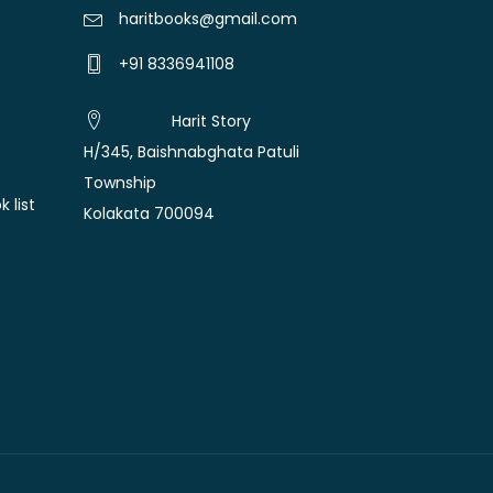
haritbooks@gmail.com
+91 8336941108
Harit Story
H/345, Baishnabghata Patuli
Township
 list
Kolakata 700094