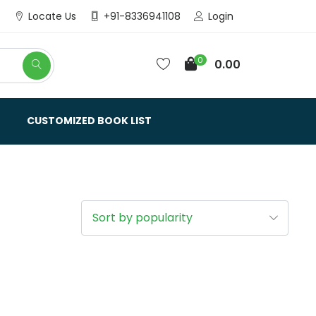
Login
Locate Us
+91-8336941108
0
0.00
CUSTOMIZED BOOK LIST