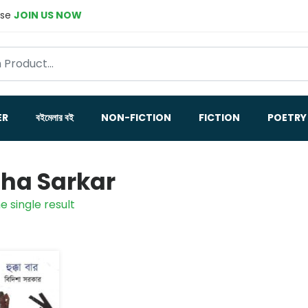
ase
JOIN US NOW
ER
বইমেলার বই
NON-FICTION
FICTION
POETRY
sha Sarkar
e single result