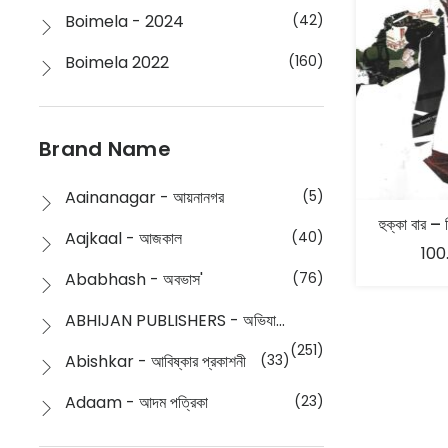
Boimela - 2024
(42)
Boimela 2022
(160)
Boimela 2025
(72)
Boimela 2026
(48)
Brand Name
Buddhism
(2)
Aainanagar - আয়নানগর
(5)
হুক্কা বার – 
Children
(50)
Aajkaal - আজকাল
(40)
100
Children's & Young Adult
(176)
Ababhash - অবভাস'
(76)
Classic
(20)
ABHIJAN PUBLISHERS - অভিযান পাবলিশার্স
Collections
(670)
(251)
Abishkar - আবিষ্কার প্রকাশনী
(33)
Comics
(8)
Adaam - আদম পত্রিকা
(23)
Detective
(4)
Aksharbritwa Prakashan - অক্ষরবৃত্ত প্রকাশনা
(40)