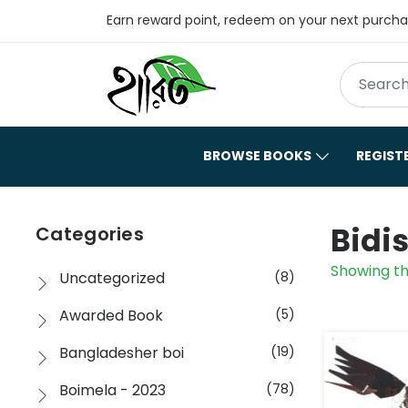
Earn reward point, redeem on your next purch
BROWSE BOOKS
REGIST
Bidi
Categories
Showing th
Uncategorized
(8)
Awarded Book
(5)
Bangladesher boi
(19)
Boimela - 2023
(78)