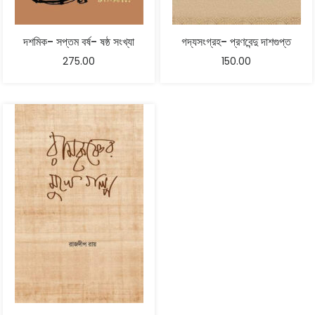
দশমিক- সপ্তম বর্ষ- ষষ্ঠ সংখ্যা
গদ্যসংগ্রহ- প্রণবেন্দু দাশগুপ্ত
275.00
150.00