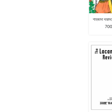
Bijnapan Parba - বিজ্ঞাপন পর্ব
Abhik Bhattacharya - অভীক ভট্টাচার্য
(1)
Mathematics
(2)
Birdwing - বার্ড উইং
(14)
Abhirup Mukhopadhyay– অভিরূপ মুখোপাধ্যায়
(1)
Memoir
(61)
Blackletters
(1)
ABHISEK CHATTOPADHYAY- অভিষেক চট্টোপাধ্যায়
(2)
700
Mountaineering
(1)
BlackPaper Publications
(1)
Abhisek Sarkar - অভিষেক সরকার
(1)
New Arrival
(24)
Bodhshabdo - বোধশব্দ
(30)
Abhra Bose - অভ্র বোস
(2)
Non fiction
(2)
Boibhashik Prokashoni - বৈভাষিক প্রকাশনী
(1)
Abhra Chakrabarty
(1)
Non- Fiction
(1)
Boichitra - বৈ-চিত্র
(26)
Abhra Ghosh - অভ্র ঘোষ
(5)
Non-fiction
(2140)
Boipattor- বইপত্তর
(64)
Abir Chattapadhyay - আবির চট্টোপাধ্যায়
(1)
On Sale
(3)
Bookpost Publication
(13)
Abir Gupta - আবীর গুপ্ত
(1)
Patrika
(18)
Brainfever - ব্রেনফিভার
(4)
Abon Basu - অবন বসু
(1)
Philosophy
(13)
C Books - দি সী বুক এজেন্সি
(38)
Abu Raihan - আবু রায়হান
(1)
Poetry
(393)