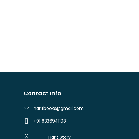
Contact Info
haritbooks@gmail.com
+91 8336941108
Harit Story