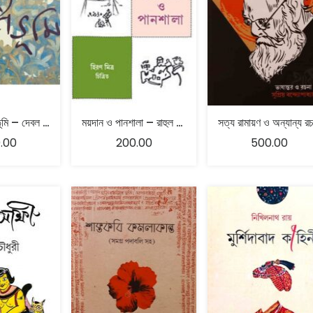
বিচ্যুত স্বদেশভূমি – দেবল দেব
ময়দান ও পানশালা – রাহুল পুরকায়স্থ
.00
200.00
500.00