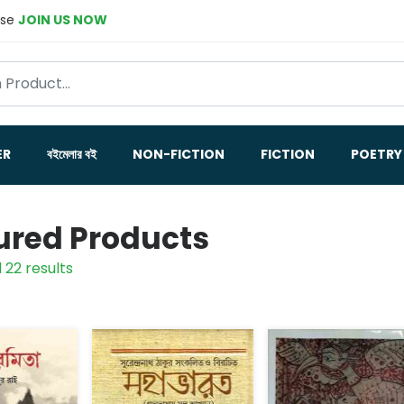
ase
JOIN US NOW
ER
বইমেলার বই
NON-FICTION
FICTION
POETRY
ured Products
 22 results