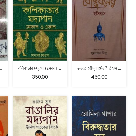
ন্ডিত হেমচন্দ্র ভট্টাচার্য্য
কলিকাতার মদ্যপান সেকাল ও একাল
ভারতে বৌদ্ধধর্মের ইতিহাস – সুমনপাল ভিক্ষু
350.00
450.00