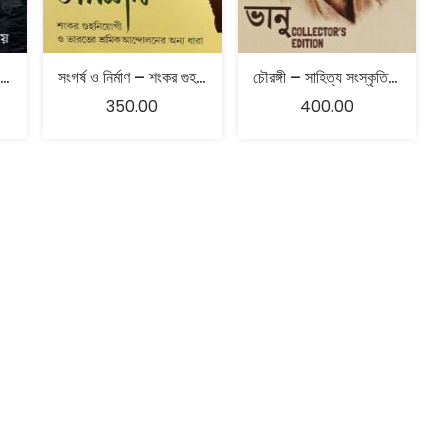
বাউন্ডুলে ঘোরারোগ – বন্দনা রায়
সংগর্ষ ও নির্মাণ – শংকর গুহনিয়োগী ও ভারতের শ্রমিক আন্দোলনের অন্য ধারা
চৌরঙ্গী – সাহিত্য সংস্কৃতি পত্রিকা – ভানু Collector’s Edition
350.00
400.00