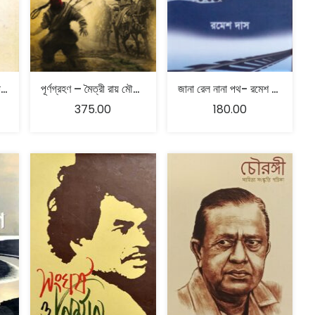
মুর্শিদাবাদ কাহিনী – নিখিলনাথ রায়
পূর্ণগ্রহণ – মৈত্রী রায় মৌলিক
জানা রেল নানা পথ- রমেশ দাস
375.00
180.00