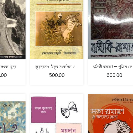
আজ রমিতা – লেখক: ইন্দ্র বাহাদুর রাই – ভাষান্তর: শমীক চক্রবর্তী
সুরেন্দ্রনাথ ঠাকুর সংকলিত ও বিরচিত মহাভারত
বাল্মিকী রামায়ণ – প
.00
500.00
600.00