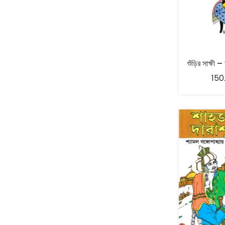
Abhibrata Chakraborty - অভিব্রত চক্রবর্তী
(1)
Ishwar Chandra Vidyasagar
(4)
Banishilpa - বাণীশিল্প
(28)
Abhijit Chakrabarti - অভিজিৎ চক্রবর্তী
(2)
Journal
(6)
Beyond Horizon Publication
(17)
Abhijit Chakrabarty
(1)
Journalism
(5)
Bhalo Boi - ভালো বই
(4)
শুঁড়ির সাক্ষী –
Abhijit Chakraborty - অভিজিৎ চক্রবর্তী
(3)
Kolkata
(1)
150
Bharati - ভারতী
(3)
Abhijit Chowdhury - অভিজিৎ চৌধুরী
(1)
Letter
(2)
Bharavi Publishers - ভারবি
(3)
Abhijit Das - অভিজিৎ দাস
(1)
Letters & Handnotes
(1)
Bhasha Samsad - ভাষা সংসদ
(85)
Abhijit Dasgupta - অভিজিৎ দাসগুপ্ত
(2)
Literature
(32)
Bhashabandhan- ভাষাবন্ধন
(34)
Abhijit Ghosh
(1)
Little Magazine
(116)
Bhashalipi - ভাষালিপি
(33)
Abhijit Kar Gupta - অভিজিৎ করগুপ্ত
(1)
Loksahitya -লোক-সাহিত্য়
(6)
Bhramanpipashu - ভ্রমণপিপাসু প্রকাশনী
(2)
Abhijit Sen - অভিজিৎ সেন
(2)
Magazine
(44)
Bhumadhyasagar- ভূমধ্যসাগর
(10)
Abhijit Sengupta - অভিজিৎ সেনগুপ্ত
(4)
Mahabhara
(9)
(10)