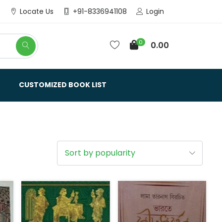
Login
Locate Us
+91-8336941108
0
0.00
CUSTOMIZED BOOK LIST