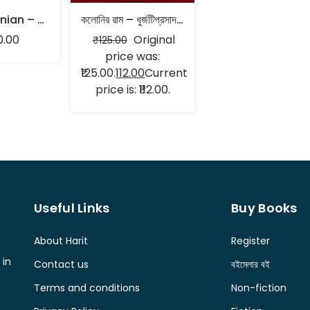
New Lacanian – School And The World Association Of Psychoanalysis
কলোনির রাম – ধুর্জটিপ্রসাদ চট্টোপাধ্যায়
0.00
Original
₹
125.00
price was:
₹125.00.
112.00
Current
price is: ₹112.00.
Useful Links
Buy Books
About Harit
Register
 in
Contact us
বইমেলার বই
Terms and conditions
Non-fiction