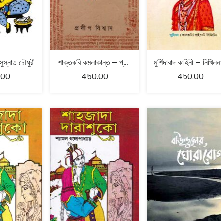
 সুস্নাত চৌধুরী
শাক্তকবি কমলাকান্ত – প্রদীপ বিশ্বাস
.00
450.00
450.00