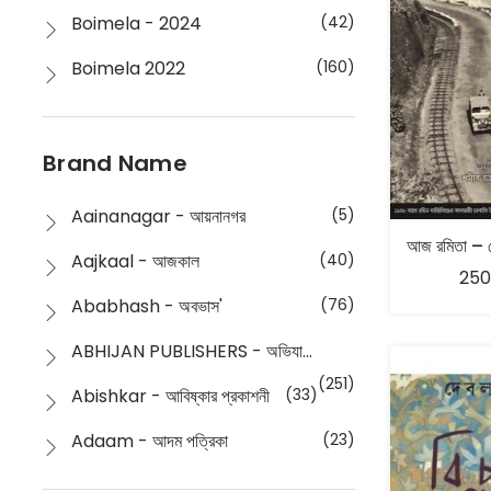
Boimela - 2024
(42)
Boimela 2022
(160)
Boimela 2025
(72)
Boimela 2026
(48)
Brand Name
Buddhism
(2)
Aainanagar - আয়নানগর
(5)
Children
(50)
Aajkaal - আজকাল
(40)
250
Children's & Young Adult
(176)
Ababhash - অবভাস'
(76)
Classic
(20)
ABHIJAN PUBLISHERS - অভিযান পাবলিশার্স
Collections
(670)
(251)
Abishkar - আবিষ্কার প্রকাশনী
(33)
Comics
(8)
Adaam - আদম পত্রিকা
(23)
Detective
(4)
Aksharbritwa Prakashan - অক্ষরবৃত্ত প্রকাশনা
(40)