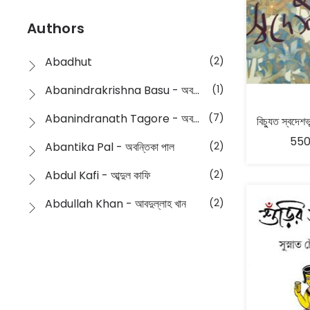
Devotional
(1)
Ampatajampata - আমপাতা জামপাতা
(11)
Authors
Dictionary
(8)
Anik- অনীক
(5)
Abadhut
(2)
English
(133)
Anusha - অনুষা
(17)
Abanindrakrishna Basu - অবনীন্দ্রকৃষ্ণ বসু
(1)
Essay
(241)
Anushongik - আনুষঙ্গিক
(11)
Abanindranath Tagore - অবনীন্দ্রনাথ ঠাকুর
(7)
Featured Products
(22)
Anustup - অনুষ্টুপ প্রকাশনী
(88)
550
Abantika Pal - অবন্তিকা পাল
(2)
Fiction
(1421)
Apanpath - আপন পাঠ
(3)
Abdul Kafi - আব্দুল কাফি
(2)
Freedom Sale -2023
(19)
Aronno Publishers - অরণ্য পাবলিশার্স
(1)
Abdullah Khan - আবদুল্লাহ খান
(2)
Freedom Sale -2024
(15)
Ashadeep - আশাদীপ
(44)
Abdur Rahim Gaji - আব্দুর রহিম গাজী
(1)
General
(11)
Bahuswar Prokashoni - বহুস্বর প্রকাশনী
(51)
Abdush Shakur - আব্দুশ শাকুর
(1)
Intellectual History
(2)
Bandhabnagar | বান্ধবনগর
(6)
Abhas Roy Chowdhury - আভাস রায়চৌধুরি
(1)
Interview
(5)
Bangiya Sahitya Samsad
(61)