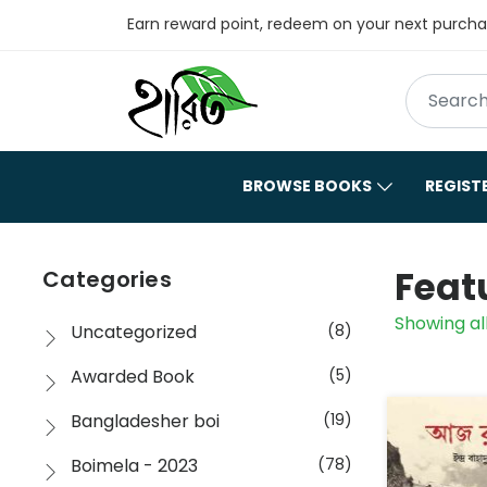
Earn reward point, redeem on your next purch
BROWSE BOOKS
REGIST
Feat
Categories
Showing all
Uncategorized
(8)
Awarded Book
(5)
Bangladesher boi
(19)
Boimela - 2023
(78)