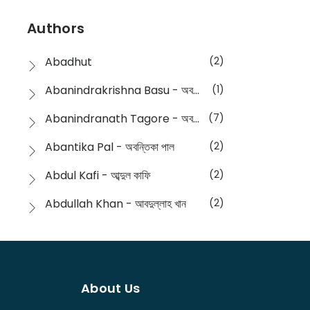
Devotional
(1)
Ampatajampata - আমপাতা জামপাতা
(11)
Authors
Dictionary
(8)
Anik- অনীক
(5)
Abadhut
(2)
English
(133)
Anusha - অনুষা
(17)
Abanindrakrishna Basu - অবনীন্দ্রকৃষ্ণ বসু
(1)
Essay
(241)
Anushongik - আনুষঙ্গিক
(11)
Abanindranath Tagore - অবনীন্দ্রনাথ ঠাকুর
(7)
Featured Products
(22)
Anustup - অনুষ্টুপ প্রকাশনী
(88)
Abantika Pal - অবন্তিকা পাল
(2)
Fiction
(1421)
Apanpath - আপন পাঠ
(3)
Abdul Kafi - আব্দুল কাফি
(2)
Freedom Sale -2023
(19)
Aronno Publishers - অরণ্য পাবলিশার্স
(1)
Abdullah Khan - আবদুল্লাহ খান
(2)
Freedom Sale -2024
(15)
Ashadeep - আশাদীপ
(44)
Abdur Rahim Gaji - আব্দুর রহিম গাজী
(1)
General
(11)
Bahuswar Prokashoni - বহুস্বর প্রকাশনী
(51)
Abdush Shakur - আব্দুশ শাকুর
(1)
Intellectual History
(2)
Bandhabnagar | বান্ধবনগর
(6)
About Us
Abhas Roy Chowdhury - আভাস রায়চৌধুরি
(1)
Interview
(5)
Bangiya Sahitya Samsad
(61)