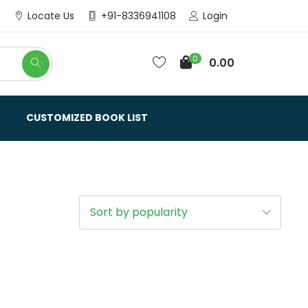
Login
Locate Us
+91-8336941108
0
0.00
CUSTOMIZED BOOK LIST