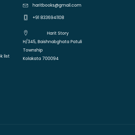
haritbooks@gmail.com
+91 8336941108
Harit Story
H/345, Baishnabghata Patuli
Township
 list
Kolakata 700094