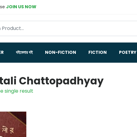
ase
JOIN US NOW
ER
বইমেলার বই
NON-FICTION
FICTION
POETRY
tali Chattopadhyay
e single result