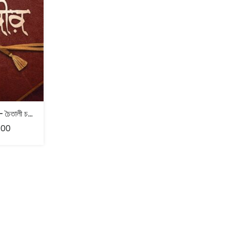
চৈতালীর কবীর – চৈতালী চট্টোপাধ্যায়
.00