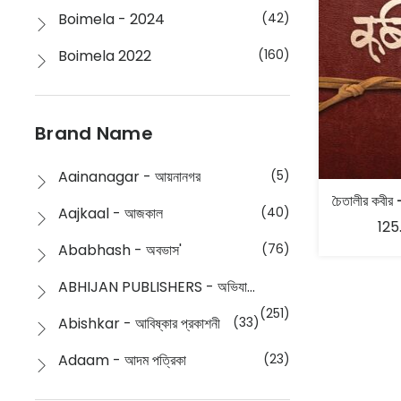
Boimela - 2024
(42)
Boimela 2022
(160)
Boimela 2025
(72)
Boimela 2026
(48)
Brand Name
Buddhism
(2)
Aainanagar - আয়নানগর
(5)
Children
(50)
Aajkaal - আজকাল
(40)
125
Children's & Young Adult
(176)
Ababhash - অবভাস'
(76)
Classic
(20)
ABHIJAN PUBLISHERS - অভিযান পাবলিশার্স
Collections
(670)
(251)
Abishkar - আবিষ্কার প্রকাশনী
(33)
Comics
(8)
Adaam - আদম পত্রিকা
(23)
Detective
(4)
Aksharbritwa Prakashan - অক্ষরবৃত্ত প্রকাশনা
(40)