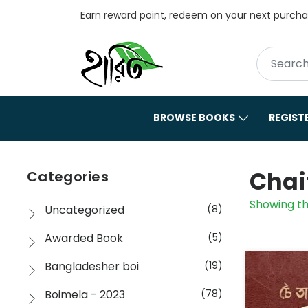
Earn reward point, redeem on your next purch
BROWSE BOOKS
REGIST
Chai
Categories
Showing th
Uncategorized
(8)
Awarded Book
(5)
Bangladesher boi
(19)
Boimela - 2023
(78)