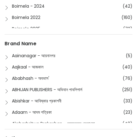
Boimela - 2024
(42)
Boimela 2022
(160)
Boimela 2025
(72)
Boimela 2026
(48)
Brand Name
Buddhism
(2)
Aainanagar - আয়নানগর
(5)
Children
(50)
Aajkaal - আজকাল
(40)
Children's & Young Adult
(176)
Ababhash - অবভাস'
(76)
Classic
(20)
ABHIJAN PUBLISHERS - অভিযান পাবলিশার্স
(251)
Collections
(670)
Abishkar - আবিষ্কার প্রকাশনী
(33)
Comics
(8)
Adaam - আদম পত্রিকা
(23)
Detective
(4)
Aksharbritwa Prakashan - অক্ষরবৃত্ত প্রকাশনা
(40)
Devotional
(1)
Ampatajampata - আমপাতা জামপাতা
(11)