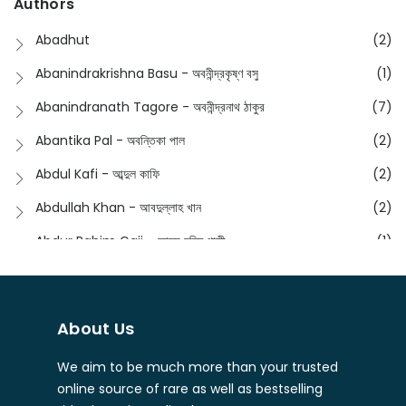
Authors
Dictionary
(8)
Anik- অনীক
(5)
Abadhut
(2)
English
(133)
Anusha - অনুষা
(17)
Abanindrakrishna Basu - অবনীন্দ্রকৃষ্ণ বসু
(1)
Essay
(241)
Anushongik - আনুষঙ্গিক
(11)
Abanindranath Tagore - অবনীন্দ্রনাথ ঠাকুর
(7)
Featured Products
(22)
Anustup - অনুষ্টুপ প্রকাশনী
(88)
Abantika Pal - অবন্তিকা পাল
(2)
Fiction
(1421)
Apanpath - আপন পাঠ
(3)
Abdul Kafi - আব্দুল কাফি
(2)
Freedom Sale -2023
(19)
Aronno Publishers - অরণ্য পাবলিশার্স
(1)
Abdullah Khan - আবদুল্লাহ খান
(2)
Freedom Sale -2024
(15)
Ashadeep - আশাদীপ
(44)
Abdur Rahim Gaji - আব্দুর রহিম গাজী
(1)
General
(11)
Bahuswar Prokashoni - বহুস্বর প্রকাশনী
(51)
Abdush Shakur - আব্দুশ শাকুর
(1)
Intellectual History
(2)
Bandhabnagar | বান্ধবনগর
(6)
Abhas Roy Chowdhury - আভাস রায়চৌধুরি
(1)
Interview
(5)
About Us
Bangiya Sahitya Samsad
(61)
Abhibrata Chakraborty - অভিব্রত চক্রবর্তী
(1)
Ishwar Chandra Vidyasagar
(4)
Banishilpa - বাণীশিল্প
(28)
We aim to be much more than your trusted
Abhijit Chakrabarti - অভিজিৎ চক্রবর্তী
(2)
Journal
(6)
online source of rare as well as bestselling
Beyond Horizon Publication
(17)