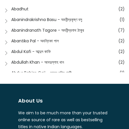
Dictionary
(8)
Anik- অনীক
(5)
Abadhut
(2)
English
(133)
Anusha - অনুষা
(17)
Abanindrakrishna Basu - অবনীন্দ্রকৃষ্ণ বসু
(1)
Essay
(241)
Anushongik - আনুষঙ্গিক
(11)
Abanindranath Tagore - অবনীন্দ্রনাথ ঠাকুর
(7)
Featured Products
(22)
Anustup - অনুষ্টুপ প্রকাশনী
(88)
Abantika Pal - অবন্তিকা পাল
(2)
Fiction
(1421)
Apanpath - আপন পাঠ
(3)
Abdul Kafi - আব্দুল কাফি
(2)
Freedom Sale -2023
(19)
Aronno Publishers - অরণ্য পাবলিশার্স
(1)
Abdullah Khan - আবদুল্লাহ খান
(2)
Freedom Sale -2024
(15)
Ashadeep - আশাদীপ
(44)
Abdur Rahim Gaji - আব্দুর রহিম গাজী
(1)
General
(11)
Bahuswar Prokashoni - বহুস্বর প্রকাশনী
(51)
Abdush Shakur - আব্দুশ শাকুর
(1)
Intellectual History
(2)
Bandhabnagar | বান্ধবনগর
(6)
Abhas Roy Chowdhury - আভাস রায়চৌধুরি
(1)
Interview
(5)
About Us
Bangiya Sahitya Samsad
(61)
Abhibrata Chakraborty - অভিব্রত চক্রবর্তী
(1)
Ishwar Chandra Vidyasagar
(4)
Banishilpa - বাণীশিল্প
(28)
We aim to be much more than your trusted
Abhijit Chakrabarti - অভিজিৎ চক্রবর্তী
(2)
Journal
(6)
online source of rare as well as bestselling
Beyond Horizon Publication
(17)
Abhijit Chakrabarty
(1)
titles in native Indian languages.
Journalism
(5)