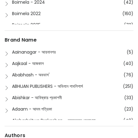
Boimela - 2024
(42)
Boimela 2022
(160)
Boimela 2025
(72)
Boimela 2026
(48)
Brand Name
Buddhism
(2)
Aainanagar - আয়নানগর
(5)
Children
(50)
Aajkaal - আজকাল
(40)
Children's & Young Adult
(176)
Ababhash - অবভাস'
(76)
Classic
(20)
ABHIJAN PUBLISHERS - অভিযান পাবলিশার্স
(251)
Collections
(670)
Abishkar - আবিষ্কার প্রকাশনী
(33)
Comics
(8)
Adaam - আদম পত্রিকা
(23)
Detective
(4)
Aksharbritwa Prakashan - অক্ষরবৃত্ত প্রকাশনা
(40)
Devotional
(1)
Ampatajampata - আমপাতা জামপাতা
(11)
Authors