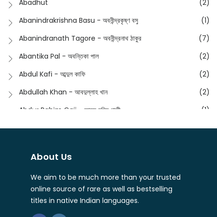
Abadhut
(2)
English
(133)
Anusha - অনুষা
(17)
Abanindrakrishna Basu - অবনীন্দ্রকৃষ্ণ বসু
(1)
Essay
(241)
Anushongik - আনুষঙ্গিক
(11)
Abanindranath Tagore - অবনীন্দ্রনাথ ঠাকুর
(7)
Featured Products
(22)
Anustup - অনুষ্টুপ প্রকাশনী
(88)
Abantika Pal - অবন্তিকা পাল
(2)
Fiction
(1421)
Apanpath - আপন পাঠ
(3)
Abdul Kafi - আব্দুল কাফি
(2)
Freedom Sale -2023
(19)
Aronno Publishers - অরণ্য পাবলিশার্স
(1)
Abdullah Khan - আবদুল্লাহ খান
(2)
Freedom Sale -2024
(15)
Ashadeep - আশাদীপ
(44)
Abdur Rahim Gaji - আব্দুর রহিম গাজী
(1)
General
(11)
Bahuswar Prokashoni - বহুস্বর প্রকাশনী
(51)
Abdush Shakur - আব্দুশ শাকুর
(1)
Intellectual History
(2)
Bandhabnagar | বান্ধবনগর
(6)
Abhas Roy Chowdhury - আভাস রায়চৌধুরি
(1)
Interview
(5)
About Us
Bangiya Sahitya Samsad
(61)
Abhibrata Chakraborty - অভিব্রত চক্রবর্তী
(1)
Ishwar Chandra Vidyasagar
(4)
Banishilpa - বাণীশিল্প
(28)
We aim to be much more than your trusted
Abhijit Chakrabarti - অভিজিৎ চক্রবর্তী
(2)
Journal
(6)
online source of rare as well as bestselling
Beyond Horizon Publication
(17)
Abhijit Chakrabarty
(1)
titles in native Indian languages.
Journalism
(5)
Bhalo Boi - ভালো বই
(4)