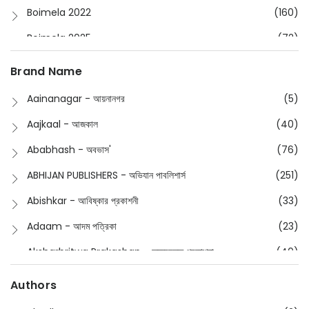
Boimela 2022
(160)
Boimela 2025
(72)
Boimela 2026
(48)
Brand Name
Buddhism
(2)
Aainanagar - আয়নানগর
(5)
Children
(50)
Aajkaal - আজকাল
(40)
Children's & Young Adult
(176)
Ababhash - অবভাস'
(76)
Classic
(20)
ABHIJAN PUBLISHERS - অভিযান পাবলিশার্স
(251)
Collections
(670)
Abishkar - আবিষ্কার প্রকাশনী
(33)
Comics
(8)
Adaam - আদম পত্রিকা
(23)
Detective
(4)
Aksharbritwa Prakashan - অক্ষরবৃত্ত প্রকাশনা
(40)
Devotional
(1)
Ampatajampata - আমপাতা জামপাতা
(11)
Authors
Dictionary
(8)
Anik- অনীক
(5)