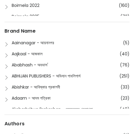
Boimela 2022
(160)
Boimela 2025
(72)
Boimela 2026
(48)
Brand Name
Buddhism
(2)
Aainanagar - আয়নানগর
(5)
Children
(50)
Aajkaal - আজকাল
(40)
Children's & Young Adult
(176)
Ababhash - অবভাস'
(76)
Classic
(20)
ABHIJAN PUBLISHERS - অভিযান পাবলিশার্স
(251)
Collections
(670)
Abishkar - আবিষ্কার প্রকাশনী
(33)
Comics
(8)
Adaam - আদম পত্রিকা
(23)
Detective
(4)
Aksharbritwa Prakashan - অক্ষরবৃত্ত প্রকাশনা
(40)
Devotional
(1)
Ampatajampata - আমপাতা জামপাতা
(11)
Authors
Dictionary
(8)
Anik- অনীক
(5)