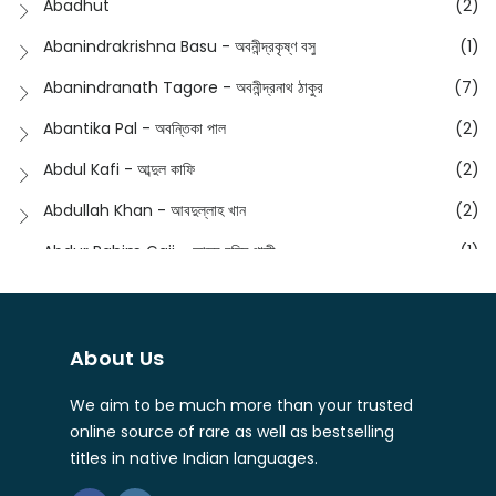
Abadhut
(2)
English
(133)
Anusha - অনুষা
(17)
Abanindrakrishna Basu - অবনীন্দ্রকৃষ্ণ বসু
(1)
Essay
(241)
Anushongik - আনুষঙ্গিক
(11)
Abanindranath Tagore - অবনীন্দ্রনাথ ঠাকুর
(7)
Featured Products
(22)
Anustup - অনুষ্টুপ প্রকাশনী
(88)
Abantika Pal - অবন্তিকা পাল
(2)
Fiction
(1421)
Apanpath - আপন পাঠ
(3)
Abdul Kafi - আব্দুল কাফি
(2)
Freedom Sale -2023
(19)
Aronno Publishers - অরণ্য পাবলিশার্স
(1)
Abdullah Khan - আবদুল্লাহ খান
(2)
Freedom Sale -2024
(15)
Ashadeep - আশাদীপ
(44)
Abdur Rahim Gaji - আব্দুর রহিম গাজী
(1)
General
(11)
Bahuswar Prokashoni - বহুস্বর প্রকাশনী
(51)
Abdush Shakur - আব্দুশ শাকুর
(1)
Intellectual History
(2)
Bandhabnagar | বান্ধবনগর
(6)
Abhas Roy Chowdhury - আভাস রায়চৌধুরি
(1)
Interview
(5)
About Us
Bangiya Sahitya Samsad
(61)
Abhibrata Chakraborty - অভিব্রত চক্রবর্তী
(1)
Ishwar Chandra Vidyasagar
(4)
Banishilpa - বাণীশিল্প
(28)
We aim to be much more than your trusted
Abhijit Chakrabarti - অভিজিৎ চক্রবর্তী
(2)
Journal
(6)
online source of rare as well as bestselling
Beyond Horizon Publication
(17)
Abhijit Chakrabarty
(1)
titles in native Indian languages.
Journalism
(5)
Bhalo Boi - ভালো বই
(4)