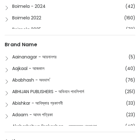
Boimela - 2024
(42)
Boimela 2022
(160)
Boimela 2025
(72)
Boimela 2026
(48)
Brand Name
Buddhism
(2)
Aainanagar - আয়নানগর
(5)
Children
(50)
Aajkaal - আজকাল
(40)
Children's & Young Adult
(176)
Ababhash - অবভাস'
(76)
Classic
(20)
ABHIJAN PUBLISHERS - অভিযান পাবলিশার্স
(251)
Collections
(670)
Abishkar - আবিষ্কার প্রকাশনী
(33)
Comics
(8)
Adaam - আদম পত্রিকা
(23)
Detective
(4)
Aksharbritwa Prakashan - অক্ষরবৃত্ত প্রকাশনা
(40)
Devotional
(1)
Ampatajampata - আমপাতা জামপাতা
(11)