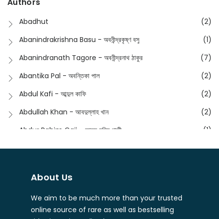
Authors
Dictionary
(8)
Anik- অনীক
(5)
Abadhut
(2)
English
(133)
Anusha - অনুষা
(17)
Abanindrakrishna Basu - অবনীন্দ্রকৃষ্ণ বসু
(1)
Essay
(241)
Anushongik - আনুষঙ্গিক
(11)
Abanindranath Tagore - অবনীন্দ্রনাথ ঠাকুর
(7)
Featured Products
(23)
Anustup - অনুষ্টুপ প্রকাশনী
(88)
Abantika Pal - অবন্তিকা পাল
(2)
Fiction
(1421)
Apanpath - আপন পাঠ
(3)
Abdul Kafi - আব্দুল কাফি
(2)
Freedom Sale -2023
(19)
Aronno Publishers - অরণ্য পাবলিশার্স
(1)
Abdullah Khan - আবদুল্লাহ খান
(2)
Freedom Sale -2024
(15)
Ashadeep - আশাদীপ
(44)
Abdur Rahim Gaji - আব্দুর রহিম গাজী
(1)
General
(11)
Bahuswar Prokashoni - বহুস্বর প্রকাশনী
(51)
Abdush Shakur - আব্দুশ শাকুর
(1)
Intellectual History
(2)
Bandhabnagar | বান্ধবনগর
(6)
Abhas Roy Chowdhury - আভাস রায়চৌধুরি
(1)
Interview
(5)
About Us
Bangiya Sahitya Samsad
(61)
Abhibrata Chakraborty - অভিব্রত চক্রবর্তী
(1)
Ishwar Chandra Vidyasagar
(4)
Banishilpa - বাণীশিল্প
(28)
We aim to be much more than your trusted
Abhijit Chakrabarti - অভিজিৎ চক্রবর্তী
(2)
Journal
(6)
online source of rare as well as bestselling
Beyond Horizon Publication
(17)