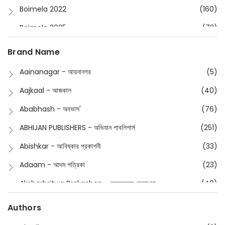
Boimela 2022
(160)
Boimela 2025
(72)
Boimela 2026
(48)
Brand Name
Buddhism
(2)
Aainanagar - আয়নানগর
(5)
Children
(50)
Aajkaal - আজকাল
(40)
Children's & Young Adult
(176)
Ababhash - অবভাস'
(76)
Classic
(20)
ABHIJAN PUBLISHERS - অভিযান পাবলিশার্স
(251)
Collections
(670)
Abishkar - আবিষ্কার প্রকাশনী
(33)
Comics
(8)
Adaam - আদম পত্রিকা
(23)
Detective
(4)
Aksharbritwa Prakashan - অক্ষরবৃত্ত প্রকাশনা
(40)
Devotional
(1)
Ampatajampata - আমপাতা জামপাতা
(11)
Authors
Dictionary
(8)
Anik- অনীক
(5)