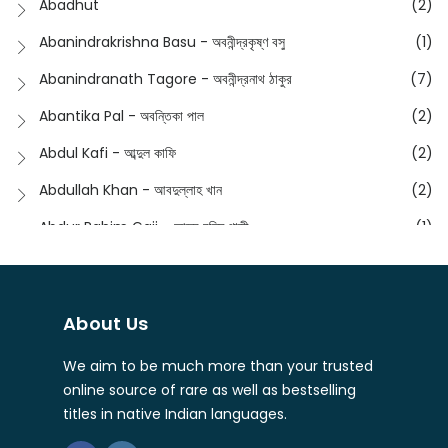
Abadhut
(2)
English
(133)
Anusha - অনুষা
(17)
Abanindrakrishna Basu - অবনীন্দ্রকৃষ্ণ বসু
(1)
Essay
(241)
Anushongik - আনুষঙ্গিক
(11)
Abanindranath Tagore - অবনীন্দ্রনাথ ঠাকুর
(7)
Featured Products
(22)
Anustup - অনুষ্টুপ প্রকাশনী
(88)
Abantika Pal - অবন্তিকা পাল
(2)
Fiction
(1421)
Apanpath - আপন পাঠ
(3)
Abdul Kafi - আব্দুল কাফি
(2)
Freedom Sale -2023
(19)
Aronno Publishers - অরণ্য পাবলিশার্স
(1)
Abdullah Khan - আবদুল্লাহ খান
(2)
Freedom Sale -2024
(15)
Ashadeep - আশাদীপ
(44)
Abdur Rahim Gaji - আব্দুর রহিম গাজী
(1)
General
(11)
Bahuswar Prokashoni - বহুস্বর প্রকাশনী
(51)
Abdush Shakur - আব্দুশ শাকুর
(1)
Intellectual History
(2)
Bandhabnagar | বান্ধবনগর
(6)
Abhas Roy Chowdhury - আভাস রায়চৌধুরি
(1)
Interview
(5)
About Us
Bangiya Sahitya Samsad
(61)
Abhibrata Chakraborty - অভিব্রত চক্রবর্তী
(1)
Ishwar Chandra Vidyasagar
(4)
Banishilpa - বাণীশিল্প
(28)
We aim to be much more than your trusted
Abhijit Chakrabarti - অভিজিৎ চক্রবর্তী
(2)
Journal
(6)
online source of rare as well as bestselling
Beyond Horizon Publication
(17)
Abhijit Chakrabarty
(1)
titles in native Indian languages.
Journalism
(5)
Bhalo Boi - ভালো বই
(4)