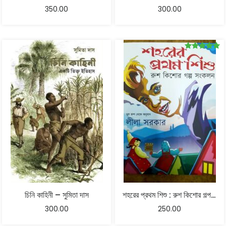
350.00
300.00
Rated
5.00
out of 5
চিনি কাহিনী – সুমিতা দাস
শহরের প্রথম শিশু : রুশ কিশোর গল্প সংকলন – লীলা সরকার
300.00
250.00