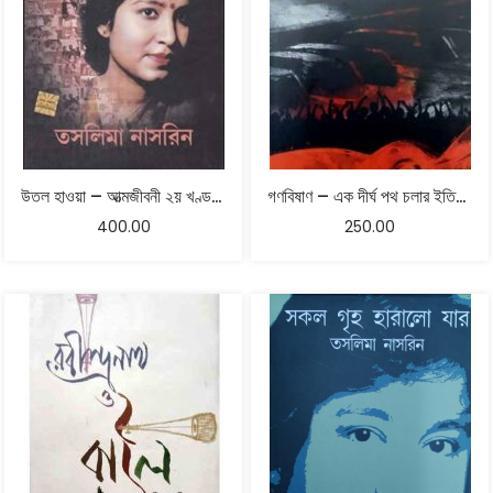
উতল হাওয়া – আত্মজীবনী ২য় খণ্ড | তসলিমা নাসরিন
গণবিষাণ – এক দীর্ঘ পথ চলার ইতিহাস
400.00
250.00