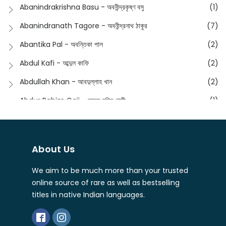
Anusha - অনুষা
(17)
Abanindrakrishna Basu - অবনীন্দ্রকৃষ্ণ বসু
(1)
Essay
(241)
Anushongik - আনুষঙ্গিক
(11)
Abanindranath Tagore - অবনীন্দ্রনাথ ঠাকুর
(7)
Featured Products
(22)
Anustup - অনুষ্টুপ প্রকাশনী
(88)
Abantika Pal - অবন্তিকা পাল
(2)
Fiction
(1421)
Apanpath - আপন পাঠ
(3)
Abdul Kafi - আব্দুল কাফি
(2)
Freedom Sale -2023
(19)
Aronno Publishers - অরণ্য পাবলিশার্স
(1)
Abdullah Khan - আবদুল্লাহ খান
(2)
Freedom Sale -2024
(15)
Ashadeep - আশাদীপ
(44)
Abdur Rahim Gaji - আব্দুর রহিম গাজী
(1)
General
(11)
Bahuswar Prokashoni - বহুস্বর প্রকাশনী
(51)
Abdush Shakur - আব্দুশ শাকুর
(1)
Intellectual History
(2)
Bandhabnagar | বান্ধবনগর
(6)
Abhas Roy Chowdhury - আভাস রায়চৌধুরি
(1)
Interview
(5)
About Us
Bangiya Sahitya Samsad
(61)
Abhibrata Chakraborty - অভিব্রত চক্রবর্তী
(1)
Ishwar Chandra Vidyasagar
(4)
Banishilpa - বাণীশিল্প
(28)
We aim to be much more than your trusted
Abhijit Chakrabarti - অভিজিৎ চক্রবর্তী
(2)
Journal
(6)
online source of rare as well as bestselling
Beyond Horizon Publication
(17)
Abhijit Chakrabarty
(1)
titles in native Indian languages.
Journalism
(5)
Bhalo Boi - ভালো বই
(4)
Abhijit Chakraborty - অভিজিৎ চক্রবর্তী
(3)
Kolkata
(1)
Bharati - ভারতী
(3)