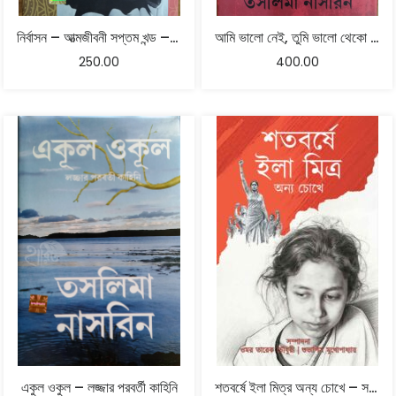
নির্বাসন – আত্মজীবনী সপ্তম খন্ড – তসলিমা নাসরিন
আমি ভালো নেই, তুমি ভালো থেকো প্রিয় দেশ -আত্মজীবনী পঞ্চম খণ্ড | তসলিমা নাসরিন
250.00
400.00
একুল ওকুল – লজ্জার পরবর্তী কাহিনি
শতবর্ষে ইলা মিত্র অন্য চোখে – সম্পাদনা ওমর তারেক চৌধুরী | শুভাশিস মুখোপাধ্যায়