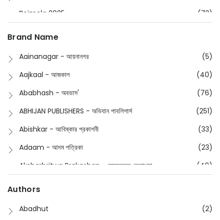
Boimela 2025
(72)
Boimela 2026
(48)
Brand Name
Buddhism
(2)
Aainanagar - আয়নানগর
(5)
Children
(50)
Aajkaal - আজকাল
(40)
Children's & Young Adult
(176)
Ababhash - অবভাস'
(76)
Classic
(20)
ABHIJAN PUBLISHERS - অভিযান পাবলিশার্স
(251)
Collections
(670)
Abishkar - আবিষ্কার প্রকাশনী
(33)
Comics
(8)
Adaam - আদম পত্রিকা
(23)
Detective
(4)
Aksharbritwa Prakashan - অক্ষরবৃত্ত প্রকাশনা
(40)
Devotional
(1)
Ampatajampata - আমপাতা জামপাতা
(11)
Authors
Dictionary
(8)
Anik- অনীক
(5)
Abadhut
(2)
English
(133)