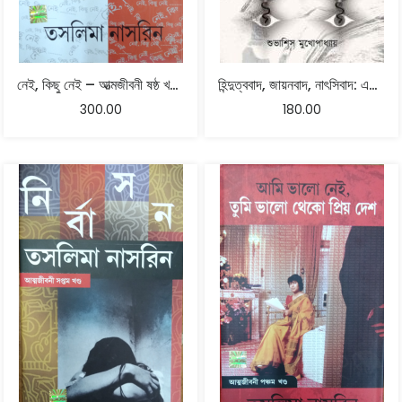
নেই, কিছু নেই – আত্মজীবনী ষষ্ঠ খণ্ড – তসলিমা নাসরিন
হিন্দুত্ববাদ, জায়নবাদ, নাৎসিবাদ: একই বৃন্তে তিনটি কুসুম – শুভাশিস মুখোপাধ্যায়
300.00
180.00