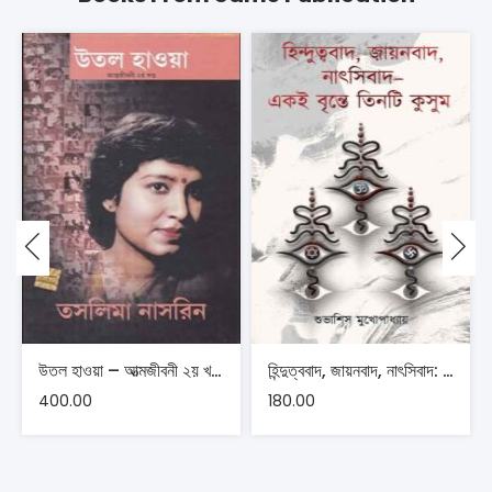
উতল হাওয়া – আত্মজীবনী ২য় খণ্ড | তসলিমা নাসরিন
হিন্দুত্ববাদ, জায়নবাদ, নাৎসিবাদ: একই বৃন্তে তিনটি কুসুম – শুভাশিস মুখোপাধ্যায়
400.00
180.00