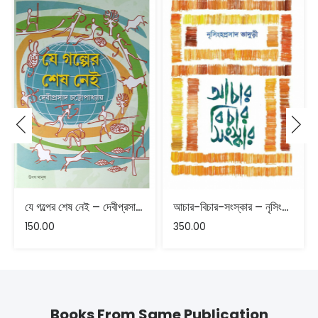
যে গল্পের শেষ নেই – দেবীপ্রসাদ চট্রোপাধ‍্যায়।
আচার-বিচার-সংস্কার – নৃসিংহপ্রসাদ ভাদুড়ী
150.00
350.00
Books From Same Publication