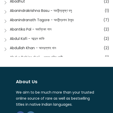
Abadhut
(2)
English
(133)
Anusha - অনুষা
(17)
Abanindrakrishna Basu - অবনীন্দ্রকৃষ্ণ বসু
(1)
Essay
(241)
Anushongik - আনুষঙ্গিক
(11)
Abanindranath Tagore - অবনীন্দ্রনাথ ঠাকুর
(7)
Featured Products
(22)
Anustup - অনুষ্টুপ প্রকাশনী
(88)
Abantika Pal - অবন্তিকা পাল
(2)
Fiction
(1421)
Apanpath - আপন পাঠ
(3)
Abdul Kafi - আব্দুল কাফি
(2)
Freedom Sale -2023
(19)
Aronno Publishers - অরণ্য পাবলিশার্স
(1)
Abdullah Khan - আবদুল্লাহ খান
(2)
Freedom Sale -2024
(15)
Ashadeep - আশাদীপ
(44)
Abdur Rahim Gaji - আব্দুর রহিম গাজী
(1)
General
(11)
Bahuswar Prokashoni - বহুস্বর প্রকাশনী
(51)
Abdush Shakur - আব্দুশ শাকুর
(1)
Intellectual History
(2)
Bandhabnagar | বান্ধবনগর
(6)
Abhas Roy Chowdhury - আভাস রায়চৌধুরি
(1)
Interview
(5)
About Us
Bangiya Sahitya Samsad
(61)
Abhibrata Chakraborty - অভিব্রত চক্রবর্তী
(1)
Ishwar Chandra Vidyasagar
(4)
Banishilpa - বাণীশিল্প
(28)
We aim to be much more than your trusted
Abhijit Chakrabarti - অভিজিৎ চক্রবর্তী
(2)
Journal
(6)
online source of rare as well as bestselling
Beyond Horizon Publication
(17)
Abhijit Chakrabarty
(1)
titles in native Indian languages.
Journalism
(5)
Bhalo Boi - ভালো বই
(4)