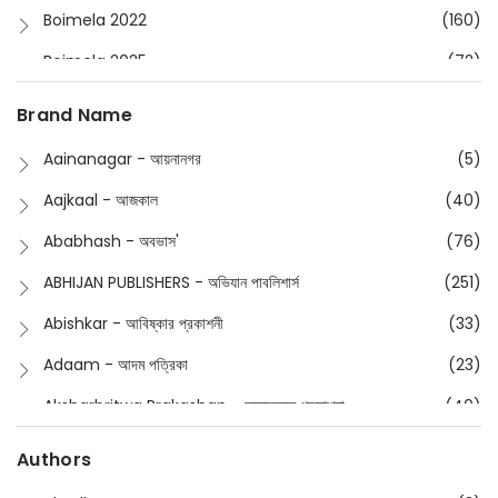
Boimela 2022
(160)
Boimela 2025
(72)
Boimela 2026
(48)
Brand Name
Buddhism
(2)
Aainanagar - আয়নানগর
(5)
Children
(50)
Aajkaal - আজকাল
(40)
Children's & Young Adult
(176)
Ababhash - অবভাস'
(76)
Classic
(20)
ABHIJAN PUBLISHERS - অভিযান পাবলিশার্স
(251)
Collections
(670)
Abishkar - আবিষ্কার প্রকাশনী
(33)
Comics
(8)
Adaam - আদম পত্রিকা
(23)
Detective
(4)
Aksharbritwa Prakashan - অক্ষরবৃত্ত প্রকাশনা
(40)
Devotional
(1)
Ampatajampata - আমপাতা জামপাতা
(11)
Authors
Dictionary
(8)
Anik- অনীক
(5)