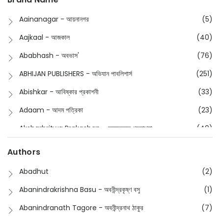
Buddhism
(2)
Aainanagar - আয়নানগর
(5)
Children
(50)
Aajkaal - আজকাল
(40)
Children's & Young Adult
(176)
Ababhash - অবভাস'
(76)
Classic
(20)
ABHIJAN PUBLISHERS - অভিযান পাবলিশার্স
(251)
Collections
(670)
Abishkar - আবিষ্কার প্রকাশনী
(33)
Comics
(8)
Adaam - আদম পত্রিকা
(23)
Detective
(4)
Aksharbritwa Prakashan - অক্ষরবৃত্ত প্রকাশনা
(40)
Devotional
(1)
Ampatajampata - আমপাতা জামপাতা
(11)
Authors
Dictionary
(8)
Anik- অনীক
(5)
Abadhut
(2)
English
(133)
Anusha - অনুষা
(17)
Abanindrakrishna Basu - অবনীন্দ্রকৃষ্ণ বসু
(1)
Essay
(241)
Anushongik - আনুষঙ্গিক
(11)
Abanindranath Tagore - অবনীন্দ্রনাথ ঠাকুর
(7)
Featured Products
(22)
Anustup - অনুষ্টুপ প্রকাশনী
(88)