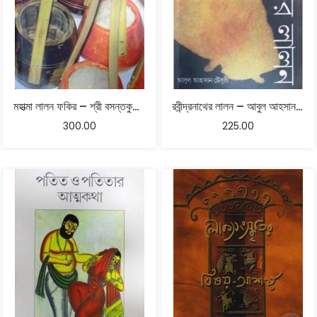
মহাত্মা লালন ফকির – শ্রী বসন্তকুমার পাল
রবীন্দ্রনাথের লালন – আবুল আহসান চৌধুরী
300.00
225.00