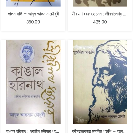
লালন সাঁই – আবুল আহসান চৌধুরী
মীর মশাররফ হোসেন : জীবনালেখ্য – আবুল আহসান চৌধুরী
350.00
425.00
কাঙাল হরিনাথ : গ্রামীণ মনীষার প্রতিকৃতি – আবুল আহসান চৌধুরী
রবীন্দ্রভাবনায় মুসলিম পড়শি – আবুল আহসান চৌধুরী