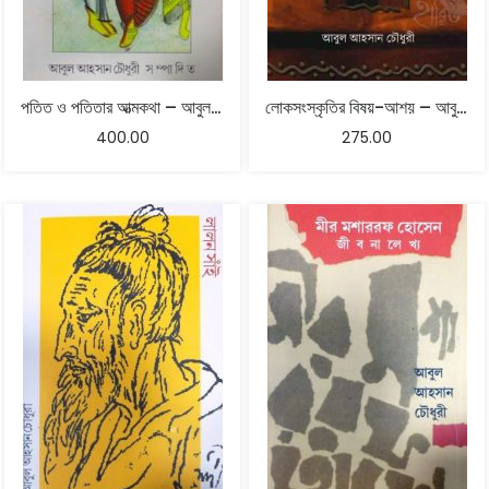
পতিত ও পতিতার আত্মকথা – আবুল আহসান চৌধুরী
লোকসংস্কৃতির বিষয়-আশয় – আবুল আহসান চৌধুরী
400.00
275.00