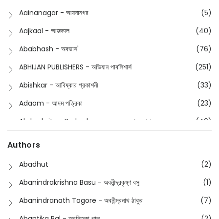
Buddhism
(2)
Aainanagar - আয়নানগর
(5)
Children
(50)
Aajkaal - আজকাল
(40)
Children's & Young Adult
(176)
Ababhash - অবভাস'
(76)
Classic
(20)
ABHIJAN PUBLISHERS - অভিযান পাবলিশার্স
(251)
Collections
(670)
Abishkar - আবিষ্কার প্রকাশনী
(33)
Comics
(8)
Adaam - আদম পত্রিকা
(23)
Detective
(4)
Aksharbritwa Prakashan - অক্ষরবৃত্ত প্রকাশনা
(40)
Devotional
(1)
Ampatajampata - আমপাতা জামপাতা
(11)
Authors
Dictionary
(8)
Anik- অনীক
(5)
Abadhut
(2)
English
(133)
Anusha - অনুষা
(17)
Abanindrakrishna Basu - অবনীন্দ্রকৃষ্ণ বসু
(1)
Essay
(241)
Anushongik - আনুষঙ্গিক
(11)
Abanindranath Tagore - অবনীন্দ্রনাথ ঠাকুর
(7)
Featured Products
(22)
Anustup - অনুষ্টুপ প্রকাশনী
(88)
Abantika Pal - অবন্তিকা পাল
(2)