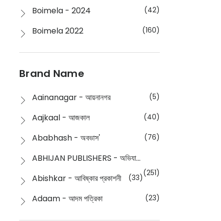
Boimela - 2024
(42)
Boimela 2022
(160)
Boimela 2025
(72)
Boimela 2026
(48)
Brand Name
Buddhism
(2)
Aainanagar - আয়নানগর
(5)
Children
(50)
Aajkaal - আজকাল
(40)
Children's & Young Adult
(176)
Ababhash - অবভাস'
(76)
Classic
(20)
ABHIJAN PUBLISHERS - অভিযান পাবলিশার্স
Collections
(670)
(251)
Abishkar - আবিষ্কার প্রকাশনী
(33)
Comics
(8)
Adaam - আদম পত্রিকা
(23)
Detective
(4)
Aksharbritwa Prakashan - অক্ষরবৃত্ত প্রকাশনা
(40)