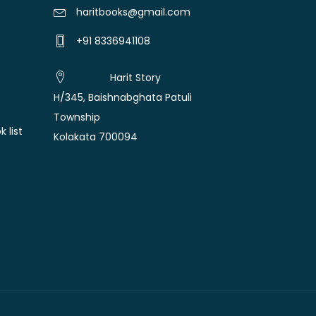
haritbooks@gmail.com
+91 8336941108
Harit Story
H/345, Baishnabghata Patuli
Township
 list
Kolakata 700094