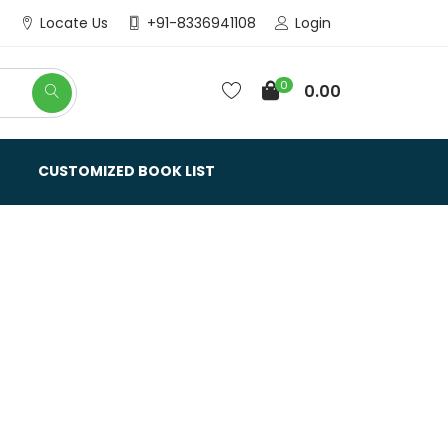
Login
Locate Us
+91-8336941108
0
0.00
CUSTOMIZED BOOK LIST