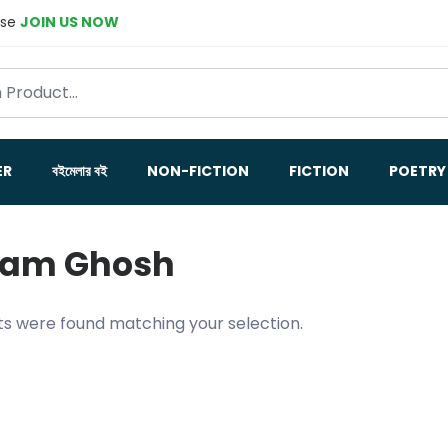
ase
JOIN US NOW
ER
বইমেলার বই
NON-FICTION
FICTION
POETRY
tam Ghosh
s were found matching your selection.