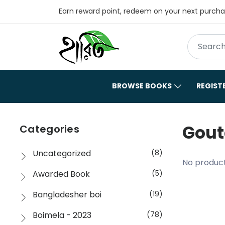
Earn reward point, redeem on your next purch
BROWSE BOOKS
REGIST
Gou
Categories
Uncategorized
(8)
No product
Awarded Book
(5)
Bangladesher boi
(19)
Boimela - 2023
(78)