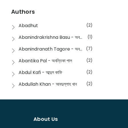
Devotional
(1)
Ampatajampata - আমপাতা জামপাতা
(11)
Authors
Dictionary
(8)
Anik- অনীক
(5)
Abadhut
(2)
English
(133)
Anusha - অনুষা
(17)
Abanindrakrishna Basu - অবনীন্দ্রকৃষ্ণ বসু
(1)
Essay
(241)
Anushongik - আনুষঙ্গিক
(11)
Abanindranath Tagore - অবনীন্দ্রনাথ ঠাকুর
(7)
Featured Products
(23)
Anustup - অনুষ্টুপ প্রকাশনী
(88)
Abantika Pal - অবন্তিকা পাল
(2)
Fiction
(1421)
Apanpath - আপন পাঠ
(3)
Abdul Kafi - আব্দুল কাফি
(2)
Freedom Sale -2023
(19)
Aronno Publishers - অরণ্য পাবলিশার্স
(1)
Abdullah Khan - আবদুল্লাহ খান
(2)
Freedom Sale -2024
(15)
Ashadeep - আশাদীপ
(44)
Abdur Rahim Gaji - আব্দুর রহিম গাজী
(1)
General
(11)
Bahuswar Prokashoni - বহুস্বর প্রকাশনী
(51)
Abdush Shakur - আব্দুশ শাকুর
(1)
Intellectual History
(2)
Bandhabnagar | বান্ধবনগর
(6)
About Us
Abhas Roy Chowdhury - আভাস রায়চৌধুরি
(1)
Interview
(5)
Bangiya Sahitya Samsad
(61)