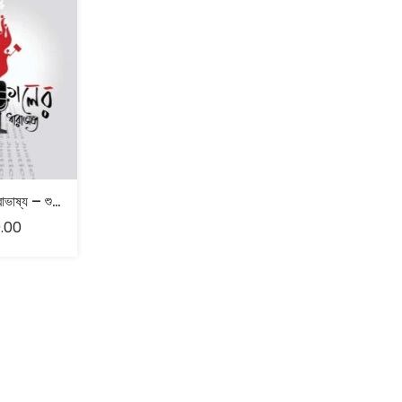
দ্রোহকালের ধারাভাষ্য – শুভেন্দু দেবনাথ
.00