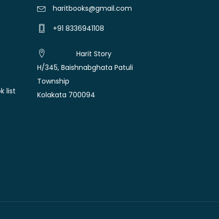
haritbooks@gmail.com
+91 8336941108
Harit Story
H/345, Baishnabghata Patuli
Township
 list
Kolakata 700094