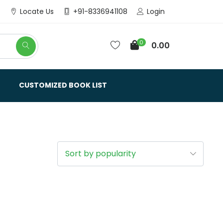
Login
Locate Us
+91-8336941108
0
0.00
CUSTOMIZED BOOK LIST