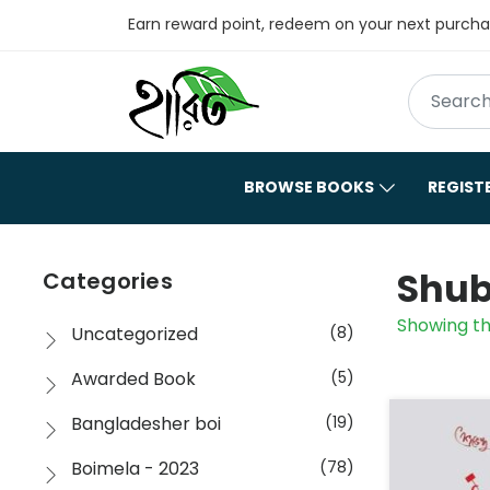
Earn reward point, redeem on your next purch
BROWSE BOOKS
REGIST
Shub
Categories
Showing th
Uncategorized
(8)
Awarded Book
(5)
Bangladesher boi
(19)
Boimela - 2023
(78)