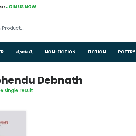
ase
JOIN US NOW
ER
বইমেলার বই
NON-FICTION
FICTION
POETRY
hendu Debnath
e single result