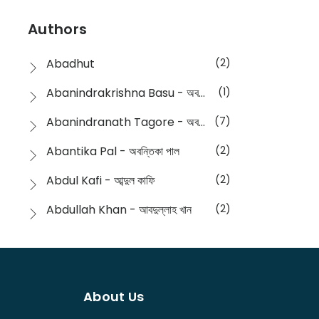
Devotional
(1)
Ampatajampata - আমপাতা জামপাতা
(11)
Authors
Dictionary
(8)
Anik- অনীক
(5)
Abadhut
(2)
English
(133)
Anusha - অনুষা
(17)
Abanindrakrishna Basu - অবনীন্দ্রকৃষ্ণ বসু
(1)
Essay
(241)
Anushongik - আনুষঙ্গিক
(11)
Abanindranath Tagore - অবনীন্দ্রনাথ ঠাকুর
(7)
Featured Products
(22)
Anustup - অনুষ্টুপ প্রকাশনী
(88)
Abantika Pal - অবন্তিকা পাল
(2)
Fiction
(1421)
Apanpath - আপন পাঠ
(3)
Abdul Kafi - আব্দুল কাফি
(2)
Freedom Sale -2023
(19)
Aronno Publishers - অরণ্য পাবলিশার্স
(1)
Abdullah Khan - আবদুল্লাহ খান
(2)
Freedom Sale -2024
(15)
Ashadeep - আশাদীপ
(44)
Abdur Rahim Gaji - আব্দুর রহিম গাজী
(1)
General
(11)
Bahuswar Prokashoni - বহুস্বর প্রকাশনী
(51)
Abdush Shakur - আব্দুশ শাকুর
(1)
Intellectual History
(2)
Bandhabnagar | বান্ধবনগর
(6)
About Us
Abhas Roy Chowdhury - আভাস রায়চৌধুরি
(1)
Interview
(5)
Bangiya Sahitya Samsad
(61)