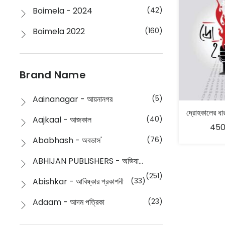
Boimela - 2024
(42)
Boimela 2022
(160)
Boimela 2025
(72)
Boimela 2026
(48)
Brand Name
Buddhism
(2)
Aainanagar - আয়নানগর
(5)
Children
(50)
Aajkaal - আজকাল
(40)
450
Children's & Young Adult
(176)
Ababhash - অবভাস'
(76)
Classic
(20)
ABHIJAN PUBLISHERS - অভিযান পাবলিশার্স
Collections
(670)
(251)
Abishkar - আবিষ্কার প্রকাশনী
(33)
Comics
(8)
Adaam - আদম পত্রিকা
(23)
Detective
(4)
Aksharbritwa Prakashan - অক্ষরবৃত্ত প্রকাশনা
(40)