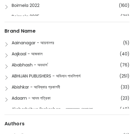
Boimela 2022
(160)
Boimela 2025
(72)
Boimela 2026
(48)
Brand Name
Buddhism
(2)
Aainanagar - আয়নানগর
(5)
Children
(50)
Aajkaal - আজকাল
(40)
Children's & Young Adult
(176)
Ababhash - অবভাস'
(76)
Classic
(20)
ABHIJAN PUBLISHERS - অভিযান পাবলিশার্স
(251)
Collections
(670)
Abishkar - আবিষ্কার প্রকাশনী
(33)
Comics
(8)
Adaam - আদম পত্রিকা
(23)
Detective
(4)
Aksharbritwa Prakashan - অক্ষরবৃত্ত প্রকাশনা
(40)
Devotional
(1)
Ampatajampata - আমপাতা জামপাতা
(11)
Authors
Dictionary
(8)
Anik- অনীক
(5)