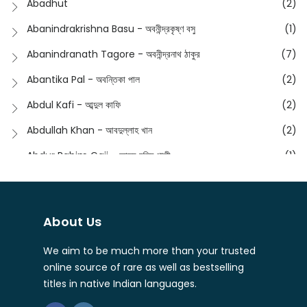
Abadhut
(2)
English
(133)
Anusha - অনুষা
(17)
Abanindrakrishna Basu - অবনীন্দ্রকৃষ্ণ বসু
(1)
Essay
(241)
Anushongik - আনুষঙ্গিক
(11)
Abanindranath Tagore - অবনীন্দ্রনাথ ঠাকুর
(7)
Featured Products
(22)
Anustup - অনুষ্টুপ প্রকাশনী
(88)
Abantika Pal - অবন্তিকা পাল
(2)
Fiction
(1421)
Apanpath - আপন পাঠ
(3)
Abdul Kafi - আব্দুল কাফি
(2)
Freedom Sale -2023
(19)
Aronno Publishers - অরণ্য পাবলিশার্স
(1)
Abdullah Khan - আবদুল্লাহ খান
(2)
Freedom Sale -2024
(15)
Ashadeep - আশাদীপ
(44)
Abdur Rahim Gaji - আব্দুর রহিম গাজী
(1)
General
(11)
Bahuswar Prokashoni - বহুস্বর প্রকাশনী
(51)
Abdush Shakur - আব্দুশ শাকুর
(1)
Intellectual History
(2)
Bandhabnagar | বান্ধবনগর
(6)
Abhas Roy Chowdhury - আভাস রায়চৌধুরি
(1)
Interview
(5)
About Us
Bangiya Sahitya Samsad
(61)
Abhibrata Chakraborty - অভিব্রত চক্রবর্তী
(1)
Ishwar Chandra Vidyasagar
(4)
Banishilpa - বাণীশিল্প
(28)
We aim to be much more than your trusted
Abhijit Chakrabarti - অভিজিৎ চক্রবর্তী
(2)
Journal
(6)
online source of rare as well as bestselling
Beyond Horizon Publication
(17)
Abhijit Chakrabarty
(1)
titles in native Indian languages.
Journalism
(5)
Bhalo Boi - ভালো বই
(4)