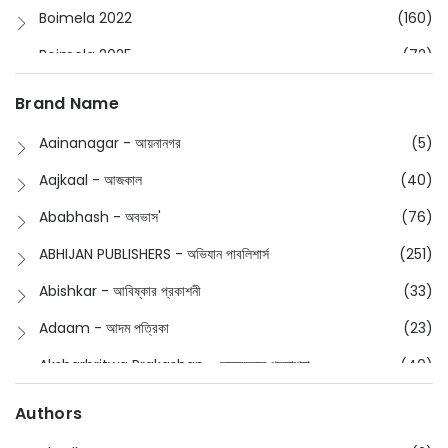
Boimela 2022
(160)
Boimela 2025
(72)
Boimela 2026
(48)
Brand Name
Buddhism
(2)
Aainanagar - আয়নানগর
(5)
Children
(50)
Aajkaal - আজকাল
(40)
Children's & Young Adult
(176)
Ababhash - অবভাস'
(76)
Classic
(20)
ABHIJAN PUBLISHERS - অভিযান পাবলিশার্স
(251)
Collections
(670)
Abishkar - আবিষ্কার প্রকাশনী
(33)
Comics
(8)
Adaam - আদম পত্রিকা
(23)
Detective
(4)
Aksharbritwa Prakashan - অক্ষরবৃত্ত প্রকাশনা
(40)
Devotional
(1)
Ampatajampata - আমপাতা জামপাতা
(11)
Authors
Dictionary
(8)
Anik- অনীক
(5)