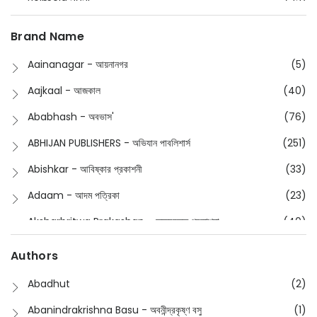
Boimela 2025
(72)
Boimela 2026
(48)
Brand Name
Buddhism
(2)
Aainanagar - আয়নানগর
(5)
Children
(50)
Aajkaal - আজকাল
(40)
Children's & Young Adult
(176)
Ababhash - অবভাস'
(76)
Classic
(20)
ABHIJAN PUBLISHERS - অভিযান পাবলিশার্স
(251)
Collections
(670)
Abishkar - আবিষ্কার প্রকাশনী
(33)
Comics
(8)
Adaam - আদম পত্রিকা
(23)
Detective
(4)
Aksharbritwa Prakashan - অক্ষরবৃত্ত প্রকাশনা
(40)
Devotional
(1)
Ampatajampata - আমপাতা জামপাতা
(11)
Authors
Dictionary
(8)
Anik- অনীক
(5)
Abadhut
(2)
English
(133)
Anusha - অনুষা
(17)
Abanindrakrishna Basu - অবনীন্দ্রকৃষ্ণ বসু
(1)
Essay
(241)