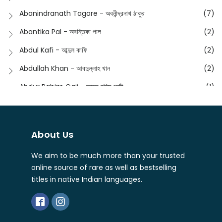
Anushongik - আনুষঙ্গিক
(11)
Abanindranath Tagore - অবনীন্দ্রনাথ ঠাকুর
(7)
Featured Products
(22)
Anustup - অনুষ্টুপ প্রকাশনী
(88)
Abantika Pal - অবন্তিকা পাল
(2)
Fiction
(1421)
Apanpath - আপন পাঠ
(3)
Abdul Kafi - আব্দুল কাফি
(2)
Freedom Sale -2023
(19)
Aronno Publishers - অরণ্য পাবলিশার্স
(1)
Abdullah Khan - আবদুল্লাহ খান
(2)
Freedom Sale -2024
(15)
Ashadeep - আশাদীপ
(44)
Abdur Rahim Gaji - আব্দুর রহিম গাজী
(1)
General
(11)
Bahuswar Prokashoni - বহুস্বর প্রকাশনী
(51)
Abdush Shakur - আব্দুশ শাকুর
(1)
Intellectual History
(2)
Bandhabnagar | বান্ধবনগর
(6)
Abhas Roy Chowdhury - আভাস রায়চৌধুরি
(1)
Interview
(5)
About Us
Bangiya Sahitya Samsad
(61)
Abhibrata Chakraborty - অভিব্রত চক্রবর্তী
(1)
Ishwar Chandra Vidyasagar
(4)
Banishilpa - বাণীশিল্প
(28)
We aim to be much more than your trusted
Abhijit Chakrabarti - অভিজিৎ চক্রবর্তী
(2)
Journal
(6)
online source of rare as well as bestselling
Beyond Horizon Publication
(17)
Abhijit Chakrabarty
(1)
titles in native Indian languages.
Journalism
(5)
Bhalo Boi - ভালো বই
(4)
Abhijit Chakraborty - অভিজিৎ চক্রবর্তী
(3)
Kolkata
(1)
Bharati - ভারতী
(3)
Abhijit Chowdhury - অভিজিৎ চৌধুরী
(1)
Letter
(2)