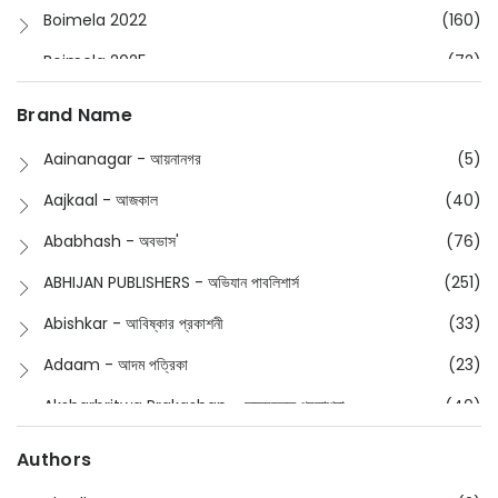
Boimela 2022
(160)
Boimela 2025
(72)
Boimela 2026
(48)
Brand Name
Buddhism
(2)
Aainanagar - আয়নানগর
(5)
Children
(50)
Aajkaal - আজকাল
(40)
Children's & Young Adult
(176)
Ababhash - অবভাস'
(76)
Classic
(20)
ABHIJAN PUBLISHERS - অভিযান পাবলিশার্স
(251)
Collections
(670)
Abishkar - আবিষ্কার প্রকাশনী
(33)
Comics
(8)
Adaam - আদম পত্রিকা
(23)
Detective
(4)
Aksharbritwa Prakashan - অক্ষরবৃত্ত প্রকাশনা
(40)
Devotional
(1)
Ampatajampata - আমপাতা জামপাতা
(11)
Authors
Dictionary
(8)
Anik- অনীক
(5)