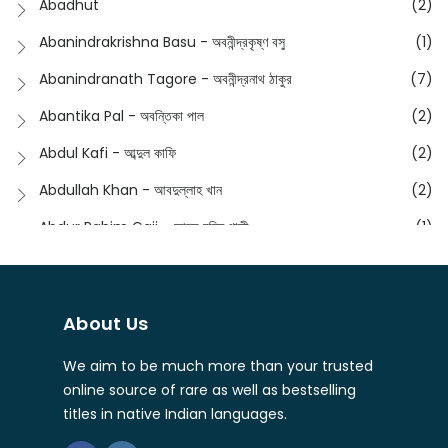
Abadhut
(2)
English
(133)
Anusha - অনুষা
(17)
Abanindrakrishna Basu - অবনীন্দ্রকৃষ্ণ বসু
(1)
Essay
(241)
Anushongik - আনুষঙ্গিক
(11)
Abanindranath Tagore - অবনীন্দ্রনাথ ঠাকুর
(7)
Featured Products
(22)
Anustup - অনুষ্টুপ প্রকাশনী
(88)
Abantika Pal - অবন্তিকা পাল
(2)
Fiction
(1421)
Apanpath - আপন পাঠ
(3)
Abdul Kafi - আব্দুল কাফি
(2)
Freedom Sale -2023
(19)
Aronno Publishers - অরণ্য পাবলিশার্স
(1)
Abdullah Khan - আবদুল্লাহ খান
(2)
Freedom Sale -2024
(15)
Ashadeep - আশাদীপ
(44)
Abdur Rahim Gaji - আব্দুর রহিম গাজী
(1)
General
(11)
Bahuswar Prokashoni - বহুস্বর প্রকাশনী
(51)
Abdush Shakur - আব্দুশ শাকুর
(1)
Intellectual History
(2)
Bandhabnagar | বান্ধবনগর
(6)
Abhas Roy Chowdhury - আভাস রায়চৌধুরি
(1)
Interview
(5)
About Us
Bangiya Sahitya Samsad
(61)
Abhibrata Chakraborty - অভিব্রত চক্রবর্তী
(1)
Ishwar Chandra Vidyasagar
(4)
Banishilpa - বাণীশিল্প
(28)
We aim to be much more than your trusted
Abhijit Chakrabarti - অভিজিৎ চক্রবর্তী
(2)
Journal
(6)
online source of rare as well as bestselling
Beyond Horizon Publication
(17)
Abhijit Chakrabarty
(1)
titles in native Indian languages.
Journalism
(5)
Bhalo Boi - ভালো বই
(4)