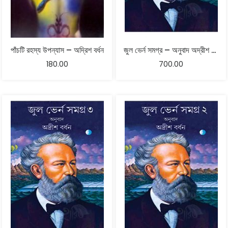
পাঁচটি রহস্য উপন্যাস – অদ্রিশ বর্ধন
জুল ভের্ন সমগ্র – অনুবাদ অদ্রীশ বর্ধন – চতুর্থ খণ্ড
180.00
700.00