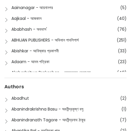
Buddhism
(2)
Aainanagar - আয়নানগর
(5)
Children
(50)
Aajkaal - আজকাল
(40)
Children's & Young Adult
(176)
Ababhash - অবভাস'
(76)
Classic
(20)
ABHIJAN PUBLISHERS - অভিযান পাবলিশার্স
(251)
Collections
(670)
Abishkar - আবিষ্কার প্রকাশনী
(33)
Comics
(8)
Adaam - আদম পত্রিকা
(23)
Detective
(4)
Aksharbritwa Prakashan - অক্ষরবৃত্ত প্রকাশনা
(40)
Devotional
(1)
Ampatajampata - আমপাতা জামপাতা
(11)
Authors
Dictionary
(8)
Anik- অনীক
(5)
Abadhut
(2)
English
(133)
Anusha - অনুষা
(17)
Abanindrakrishna Basu - অবনীন্দ্রকৃষ্ণ বসু
(1)
Essay
(241)
Anushongik - আনুষঙ্গিক
(11)
Abanindranath Tagore - অবনীন্দ্রনাথ ঠাকুর
(7)
Featured Products
(22)
Anustup - অনুষ্টুপ প্রকাশনী
(88)
Abantika Pal - অবন্তিকা পাল
(2)