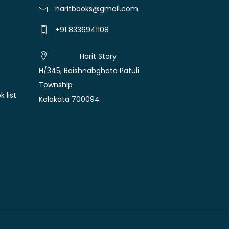
haritbooks@gmail.com
+91 8336941108
Harit Story
H/345, Baishnabghata Patuli
Township
 list
Kolakata 700094