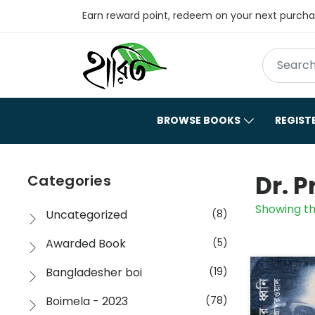
Earn reward point, redeem on your next purch
BROWSE BOOKS
REGIST
Dr. 
Categories
Showing th
Uncategorized
(8)
Awarded Book
(5)
Bangladesher boi
(19)
Boimela - 2023
(78)