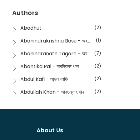
Devotional
(1)
Ampatajampata - আমপাতা জামপাতা
(11)
Authors
Dictionary
(8)
Anik- অনীক
(5)
Abadhut
(2)
English
(133)
Anusha - অনুষা
(17)
Abanindrakrishna Basu - অবনীন্দ্রকৃষ্ণ বসু
(1)
Essay
(241)
Anushongik - আনুষঙ্গিক
(11)
Abanindranath Tagore - অবনীন্দ্রনাথ ঠাকুর
(7)
Featured Products
(22)
Anustup - অনুষ্টুপ প্রকাশনী
(88)
Abantika Pal - অবন্তিকা পাল
(2)
Fiction
(1421)
Apanpath - আপন পাঠ
(3)
Abdul Kafi - আব্দুল কাফি
(2)
Freedom Sale -2023
(19)
Aronno Publishers - অরণ্য পাবলিশার্স
(1)
Abdullah Khan - আবদুল্লাহ খান
(2)
Freedom Sale -2024
(15)
Ashadeep - আশাদীপ
(44)
Abdur Rahim Gaji - আব্দুর রহিম গাজী
(1)
General
(11)
Bahuswar Prokashoni - বহুস্বর প্রকাশনী
(51)
Abdush Shakur - আব্দুশ শাকুর
(1)
Intellectual History
(2)
Bandhabnagar | বান্ধবনগর
(6)
About Us
Abhas Roy Chowdhury - আভাস রায়চৌধুরি
(1)
Interview
(5)
Bangiya Sahitya Samsad
(61)