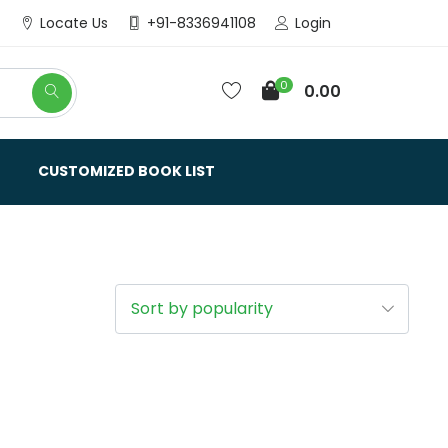
Login
Locate Us
+91-8336941108
0
0.00
CUSTOMIZED BOOK LIST