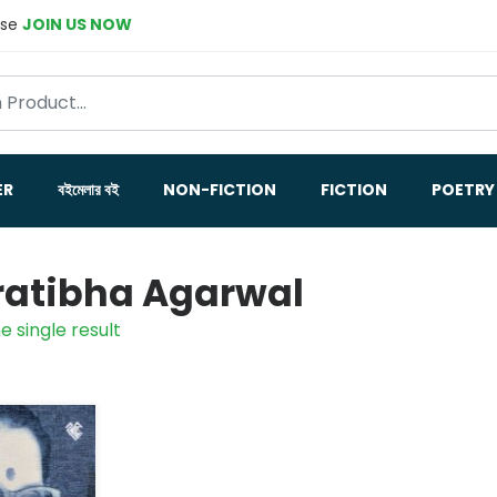
ase
JOIN US NOW
ER
বইমেলার বই
NON-FICTION
FICTION
POETRY
Pratibha Agarwal
e single result