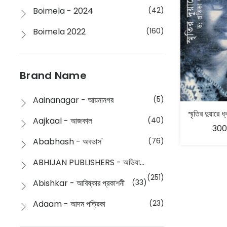
Boimela - 2024
(42)
Boimela 2022
(160)
Boimela 2025
(72)
Boimela 2026
(48)
Brand Name
Buddhism
(2)
Aainanagar - আয়নানগর
(5)
Children
(50)
Aajkaal - আজকাল
(40)
300
Children's & Young Adult
(176)
Ababhash - অবভাস'
(76)
Classic
(20)
ABHIJAN PUBLISHERS - অভিযান পাবলিশার্স
Collections
(670)
(251)
Abishkar - আবিষ্কার প্রকাশনী
(33)
Comics
(8)
Adaam - আদম পত্রিকা
(23)
Detective
(4)
Aksharbritwa Prakashan - অক্ষরবৃত্ত প্রকাশনা
(40)