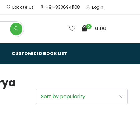
Login
Locate Us
+91-8336941108
0
0.00
CUSTOMIZED BOOK LIST
rya