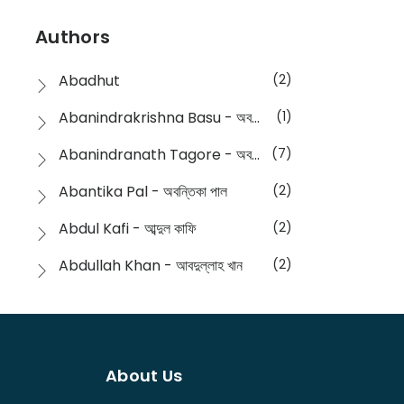
Devotional
(1)
Ampatajampata - আমপাতা জামপাতা
(11)
Authors
Dictionary
(8)
Anik- অনীক
(5)
Abadhut
(2)
English
(133)
Anusha - অনুষা
(17)
Abanindrakrishna Basu - অবনীন্দ্রকৃষ্ণ বসু
(1)
Essay
(241)
Anushongik - আনুষঙ্গিক
(11)
Abanindranath Tagore - অবনীন্দ্রনাথ ঠাকুর
(7)
Featured Products
(22)
Anustup - অনুষ্টুপ প্রকাশনী
(88)
Abantika Pal - অবন্তিকা পাল
(2)
Fiction
(1421)
Apanpath - আপন পাঠ
(3)
Abdul Kafi - আব্দুল কাফি
(2)
Freedom Sale -2023
(19)
Aronno Publishers - অরণ্য পাবলিশার্স
(1)
Abdullah Khan - আবদুল্লাহ খান
(2)
Freedom Sale -2024
(15)
Ashadeep - আশাদীপ
(44)
Abdur Rahim Gaji - আব্দুর রহিম গাজী
(1)
General
(11)
Bahuswar Prokashoni - বহুস্বর প্রকাশনী
(51)
Abdush Shakur - আব্দুশ শাকুর
(1)
Intellectual History
(2)
Bandhabnagar | বান্ধবনগর
(6)
About Us
Abhas Roy Chowdhury - আভাস রায়চৌধুরি
(1)
Interview
(5)
Bangiya Sahitya Samsad
(61)