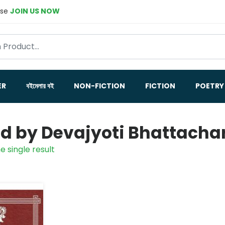
ase
JOIN US NOW
ER
বইমেলার বই
NON-FICTION
FICTION
POETRY
ed by Devajyoti Bhattacha
e single result