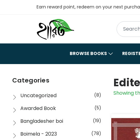
Earn reward point, redeem on your next purch
BROWSE BOOKS
REGIST
Edit
Categories
Showing th
Uncategorized
(8)
Awarded Book
(5)
Bangladesher boi
(19)
Boimela - 2023
(78)