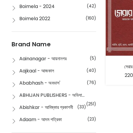
Boimela - 2024
(42)
Boimela 2022
(160)
Boimela 2025
(72)
Boimela 2026
(48)
Brand Name
Buddhism
(2)
Aainanagar - আয়নানগর
(5)
সেরার
Children
(50)
Aajkaal - আজকাল
(40)
220
Children's & Young Adult
(176)
Ababhash - অবভাস'
(76)
Classic
(20)
ABHIJAN PUBLISHERS - অভিযান পাবলিশার্স
Collections
(670)
(251)
Abishkar - আবিষ্কার প্রকাশনী
(33)
Comics
(8)
Adaam - আদম পত্রিকা
(23)
Detective
(4)
Aksharbritwa Prakashan - অক্ষরবৃত্ত প্রকাশনা
(40)