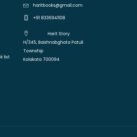
haritbooks@gmail.com
+91 8336941108
Harit Story
H/345, Baishnabghata Patuli
Township
 list
Kolakata 700094