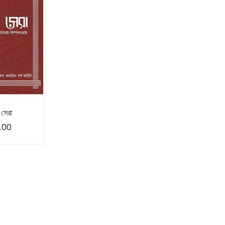
 সেরা
.00