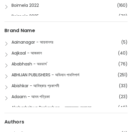
Boimela 2022
(160)
Boimela 2025
(72)
Boimela 2026
(48)
Brand Name
Buddhism
(2)
Aainanagar - আয়নানগর
(5)
Children
(50)
Aajkaal - আজকাল
(40)
Children's & Young Adult
(176)
Ababhash - অবভাস'
(76)
Classic
(20)
ABHIJAN PUBLISHERS - অভিযান পাবলিশার্স
(251)
Collections
(670)
Abishkar - আবিষ্কার প্রকাশনী
(33)
Comics
(8)
Adaam - আদম পত্রিকা
(23)
Detective
(4)
Aksharbritwa Prakashan - অক্ষরবৃত্ত প্রকাশনা
(40)
Devotional
(1)
Ampatajampata - আমপাতা জামপাতা
(11)
Authors
Dictionary
(8)
Anik- অনীক
(5)