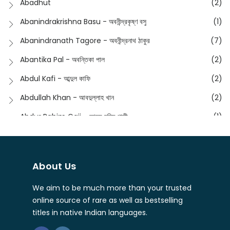
Abadhut
(2)
English
(133)
Anusha - অনুষা
(17)
Abanindrakrishna Basu - অবনীন্দ্রকৃষ্ণ বসু
(1)
Essay
(241)
Anushongik - আনুষঙ্গিক
(11)
Abanindranath Tagore - অবনীন্দ্রনাথ ঠাকুর
(7)
Featured Products
(22)
Anustup - অনুষ্টুপ প্রকাশনী
(88)
Abantika Pal - অবন্তিকা পাল
(2)
Fiction
(1421)
Apanpath - আপন পাঠ
(3)
Abdul Kafi - আব্দুল কাফি
(2)
Freedom Sale -2023
(19)
Aronno Publishers - অরণ্য পাবলিশার্স
(1)
Abdullah Khan - আবদুল্লাহ খান
(2)
Freedom Sale -2024
(15)
Ashadeep - আশাদীপ
(44)
Abdur Rahim Gaji - আব্দুর রহিম গাজী
(1)
General
(11)
Bahuswar Prokashoni - বহুস্বর প্রকাশনী
(51)
Abdush Shakur - আব্দুশ শাকুর
(1)
Intellectual History
(2)
Bandhabnagar | বান্ধবনগর
(6)
Abhas Roy Chowdhury - আভাস রায়চৌধুরি
(1)
Interview
(5)
About Us
Bangiya Sahitya Samsad
(61)
Abhibrata Chakraborty - অভিব্রত চক্রবর্তী
(1)
Ishwar Chandra Vidyasagar
(4)
Banishilpa - বাণীশিল্প
(28)
We aim to be much more than your trusted
Abhijit Chakrabarti - অভিজিৎ চক্রবর্তী
(2)
Journal
(6)
online source of rare as well as bestselling
Beyond Horizon Publication
(17)
Abhijit Chakrabarty
(1)
titles in native Indian languages.
Journalism
(5)
Bhalo Boi - ভালো বই
(4)