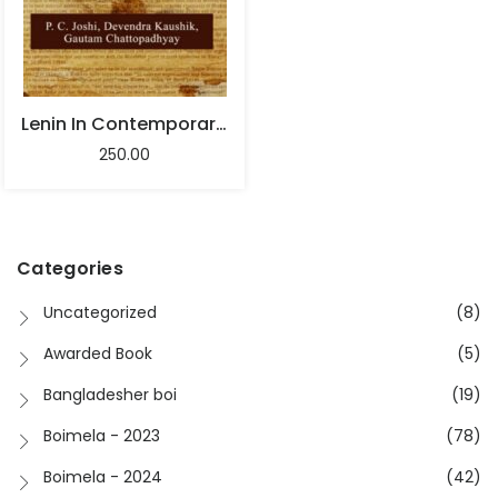
Lenin In Contemporary Indian Press – P. C. Joshi , Gautam Chattopadhyay And Devendra Kaushik
250.00
Categories
Uncategorized
(8)
Awarded Book
(5)
Bangladesher boi
(19)
Boimela - 2023
(78)
Boimela - 2024
(42)