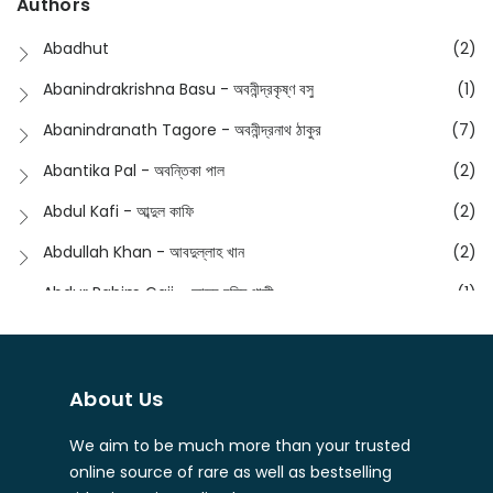
Authors
Dictionary
(8)
Anik- অনীক
(5)
Abadhut
(2)
English
(133)
Anusha - অনুষা
(17)
Abanindrakrishna Basu - অবনীন্দ্রকৃষ্ণ বসু
(1)
Essay
(241)
Anushongik - আনুষঙ্গিক
(11)
Abanindranath Tagore - অবনীন্দ্রনাথ ঠাকুর
(7)
Featured Products
(22)
Anustup - অনুষ্টুপ প্রকাশনী
(88)
Abantika Pal - অবন্তিকা পাল
(2)
Fiction
(1421)
Apanpath - আপন পাঠ
(3)
Abdul Kafi - আব্দুল কাফি
(2)
Freedom Sale -2023
(19)
Aronno Publishers - অরণ্য পাবলিশার্স
(1)
Abdullah Khan - আবদুল্লাহ খান
(2)
Freedom Sale -2024
(15)
Ashadeep - আশাদীপ
(44)
Abdur Rahim Gaji - আব্দুর রহিম গাজী
(1)
General
(11)
Bahuswar Prokashoni - বহুস্বর প্রকাশনী
(51)
Abdush Shakur - আব্দুশ শাকুর
(1)
Intellectual History
(2)
Bandhabnagar | বান্ধবনগর
(6)
Abhas Roy Chowdhury - আভাস রায়চৌধুরি
(1)
Interview
(5)
About Us
Bangiya Sahitya Samsad
(61)
Abhibrata Chakraborty - অভিব্রত চক্রবর্তী
(1)
Ishwar Chandra Vidyasagar
(4)
Banishilpa - বাণীশিল্প
(28)
We aim to be much more than your trusted
Abhijit Chakrabarti - অভিজিৎ চক্রবর্তী
(2)
Journal
(6)
online source of rare as well as bestselling
Beyond Horizon Publication
(17)