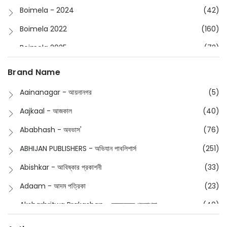
Boimela - 2024
(42)
Boimela 2022
(160)
Boimela 2025
(72)
Boimela 2026
(48)
Brand Name
Buddhism
(2)
Aainanagar - আয়নানগর
(5)
Children
(50)
Aajkaal - আজকাল
(40)
Children's & Young Adult
(176)
Ababhash - অবভাস'
(76)
Classic
(20)
ABHIJAN PUBLISHERS - অভিযান পাবলিশার্স
(251)
Collections
(670)
Abishkar - আবিষ্কার প্রকাশনী
(33)
Comics
(8)
Adaam - আদম পত্রিকা
(23)
Detective
(4)
Aksharbritwa Prakashan - অক্ষরবৃত্ত প্রকাশনা
(40)
Devotional
(1)
Ampatajampata - আমপাতা জামপাতা
(11)