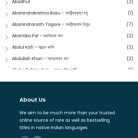
Abadhut
(2)
English
(133)
Anusha - অনুষা
(17)
Abanindrakrishna Basu - অবনীন্দ্রকৃষ্ণ বসু
(1)
Essay
(241)
Anushongik - আনুষঙ্গিক
(11)
Abanindranath Tagore - অবনীন্দ্রনাথ ঠাকুর
(7)
Featured Products
(22)
Anustup - অনুষ্টুপ প্রকাশনী
(88)
Abantika Pal - অবন্তিকা পাল
(2)
Fiction
(1421)
Apanpath - আপন পাঠ
(3)
Abdul Kafi - আব্দুল কাফি
(2)
Freedom Sale -2023
(19)
Aronno Publishers - অরণ্য পাবলিশার্স
(1)
Abdullah Khan - আবদুল্লাহ খান
(2)
Freedom Sale -2024
(15)
Ashadeep - আশাদীপ
(44)
Abdur Rahim Gaji - আব্দুর রহিম গাজী
(1)
General
(11)
Bahuswar Prokashoni - বহুস্বর প্রকাশনী
(51)
Abdush Shakur - আব্দুশ শাকুর
(1)
Intellectual History
(2)
Bandhabnagar | বান্ধবনগর
(6)
Abhas Roy Chowdhury - আভাস রায়চৌধুরি
(1)
Interview
(5)
About Us
Bangiya Sahitya Samsad
(61)
Abhibrata Chakraborty - অভিব্রত চক্রবর্তী
(1)
Ishwar Chandra Vidyasagar
(4)
Banishilpa - বাণীশিল্প
(28)
We aim to be much more than your trusted
Abhijit Chakrabarti - অভিজিৎ চক্রবর্তী
(2)
Journal
(6)
online source of rare as well as bestselling
Beyond Horizon Publication
(17)
Abhijit Chakrabarty
(1)
titles in native Indian languages.
Journalism
(5)
Bhalo Boi - ভালো বই
(4)