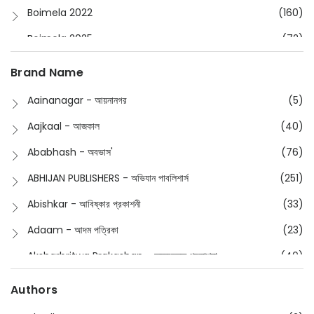
Boimela 2022
(160)
Boimela 2025
(72)
Boimela 2026
(48)
Brand Name
Buddhism
(2)
Aainanagar - আয়নানগর
(5)
Children
(50)
Aajkaal - আজকাল
(40)
Children's & Young Adult
(176)
Ababhash - অবভাস'
(76)
Classic
(20)
ABHIJAN PUBLISHERS - অভিযান পাবলিশার্স
(251)
Collections
(670)
Abishkar - আবিষ্কার প্রকাশনী
(33)
Comics
(8)
Adaam - আদম পত্রিকা
(23)
Detective
(4)
Aksharbritwa Prakashan - অক্ষরবৃত্ত প্রকাশনা
(40)
Devotional
(1)
Ampatajampata - আমপাতা জামপাতা
(11)
Authors
Dictionary
(8)
Anik- অনীক
(5)