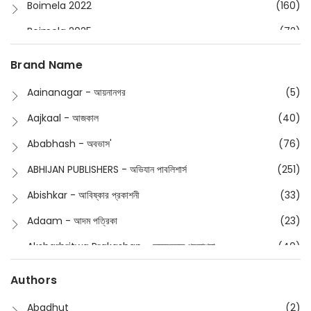
Boimela 2022
(160)
Boimela 2025
(72)
Boimela 2026
(48)
Brand Name
Buddhism
(2)
Aainanagar - আয়নানগর
(5)
Children
(50)
Aajkaal - আজকাল
(40)
Children's & Young Adult
(176)
Ababhash - অবভাস'
(76)
Classic
(20)
ABHIJAN PUBLISHERS - অভিযান পাবলিশার্স
(251)
Collections
(670)
Abishkar - আবিষ্কার প্রকাশনী
(33)
Comics
(8)
Adaam - আদম পত্রিকা
(23)
Detective
(4)
Aksharbritwa Prakashan - অক্ষরবৃত্ত প্রকাশনা
(40)
Devotional
(1)
Ampatajampata - আমপাতা জামপাতা
(11)
Authors
Dictionary
(8)
Anik- অনীক
(5)
Abadhut
(2)