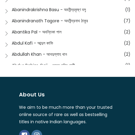
English
(133)
Anusha - অনুষা
(17)
Abanindrakrishna Basu - অবনীন্দ্রকৃষ্ণ বসু
(1)
Essay
(241)
Anushongik - আনুষঙ্গিক
(11)
Abanindranath Tagore - অবনীন্দ্রনাথ ঠাকুর
(7)
Featured Products
(22)
Anustup - অনুষ্টুপ প্রকাশনী
(88)
Abantika Pal - অবন্তিকা পাল
(2)
Fiction
(1421)
Apanpath - আপন পাঠ
(3)
Abdul Kafi - আব্দুল কাফি
(2)
Freedom Sale -2023
(19)
Aronno Publishers - অরণ্য পাবলিশার্স
(1)
Abdullah Khan - আবদুল্লাহ খান
(2)
Freedom Sale -2024
(15)
Ashadeep - আশাদীপ
(44)
Abdur Rahim Gaji - আব্দুর রহিম গাজী
(1)
General
(11)
Bahuswar Prokashoni - বহুস্বর প্রকাশনী
(51)
Abdush Shakur - আব্দুশ শাকুর
(1)
Intellectual History
(2)
Bandhabnagar | বান্ধবনগর
(6)
Abhas Roy Chowdhury - আভাস রায়চৌধুরি
(1)
Interview
(5)
About Us
Bangiya Sahitya Samsad
(61)
Abhibrata Chakraborty - অভিব্রত চক্রবর্তী
(1)
Ishwar Chandra Vidyasagar
(4)
Banishilpa - বাণীশিল্প
(28)
We aim to be much more than your trusted
Abhijit Chakrabarti - অভিজিৎ চক্রবর্তী
(2)
Journal
(6)
online source of rare as well as bestselling
Beyond Horizon Publication
(17)
Abhijit Chakrabarty
(1)
titles in native Indian languages.
Journalism
(5)
Bhalo Boi - ভালো বই
(4)
Abhijit Chakraborty - অভিজিৎ চক্রবর্তী
(3)