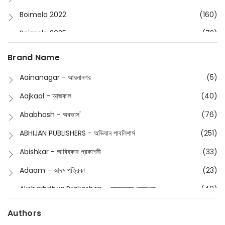
Boimela 2022
(160)
Boimela 2025
(72)
Boimela 2026
(48)
Brand Name
Buddhism
(2)
Aainanagar - আয়নানগর
(5)
Children
(50)
Aajkaal - আজকাল
(40)
Children's & Young Adult
(176)
Ababhash - অবভাস'
(76)
Classic
(20)
ABHIJAN PUBLISHERS - অভিযান পাবলিশার্স
(251)
Collections
(670)
Abishkar - আবিষ্কার প্রকাশনী
(33)
Comics
(8)
Adaam - আদম পত্রিকা
(23)
Detective
(4)
Aksharbritwa Prakashan - অক্ষরবৃত্ত প্রকাশনা
(40)
Devotional
(1)
Ampatajampata - আমপাতা জামপাতা
(11)
Authors
Dictionary
(8)