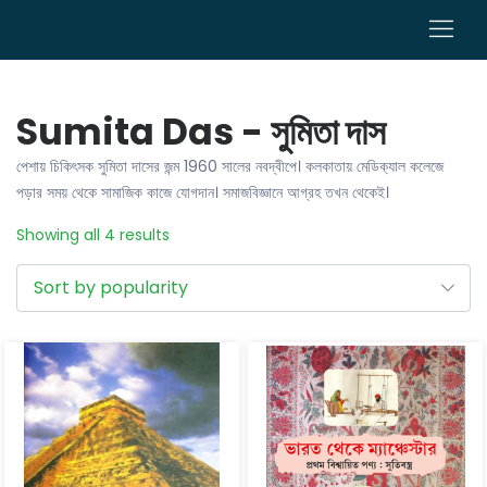
0
Sumita Das - সুমিতা দাস
পেশায় চিকিৎসক সুমিতা দাসের জন্ম 1960 সালের নবদ্বীপে। কলকাতায় মেডিক‍্যাল কলেজে
পড়ার সময় থেকে সামাজিক কাজে যোগদান। সমাজবিজ্ঞানে আগ্রহ তখন থেকেই।
Showing all 4 results