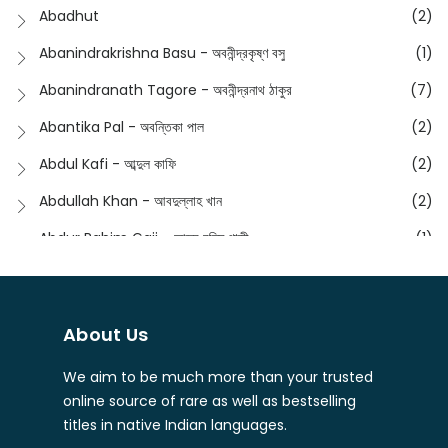
Anik- অনীক
(5)
Abadhut
(2)
English
(133)
Anusha - অনুষা
(17)
Abanindrakrishna Basu - অবনীন্দ্রকৃষ্ণ বসু
(1)
Essay
(241)
Anushongik - আনুষঙ্গিক
(11)
Abanindranath Tagore - অবনীন্দ্রনাথ ঠাকুর
(7)
Featured Products
(22)
Anustup - অনুষ্টুপ প্রকাশনী
(88)
Abantika Pal - অবন্তিকা পাল
(2)
Fiction
(1421)
Apanpath - আপন পাঠ
(3)
Abdul Kafi - আব্দুল কাফি
(2)
Freedom Sale -2023
(19)
Aronno Publishers - অরণ্য পাবলিশার্স
(1)
Abdullah Khan - আবদুল্লাহ খান
(2)
Freedom Sale -2024
(15)
Ashadeep - আশাদীপ
(44)
Abdur Rahim Gaji - আব্দুর রহিম গাজী
(1)
General
(11)
Bahuswar Prokashoni - বহুস্বর প্রকাশনী
(51)
Abdush Shakur - আব্দুশ শাকুর
(1)
Intellectual History
(2)
Bandhabnagar | বান্ধবনগর
(6)
Abhas Roy Chowdhury - আভাস রায়চৌধুরি
(1)
Interview
(5)
About Us
Bangiya Sahitya Samsad
(61)
Abhibrata Chakraborty - অভিব্রত চক্রবর্তী
(1)
Ishwar Chandra Vidyasagar
(4)
Banishilpa - বাণীশিল্প
(28)
We aim to be much more than your trusted
Abhijit Chakrabarti - অভিজিৎ চক্রবর্তী
(2)
Journal
(6)
online source of rare as well as bestselling
Beyond Horizon Publication
(17)
Abhijit Chakrabarty
(1)
titles in native Indian languages.
Journalism
(5)
Bhalo Boi - ভালো বই
(4)