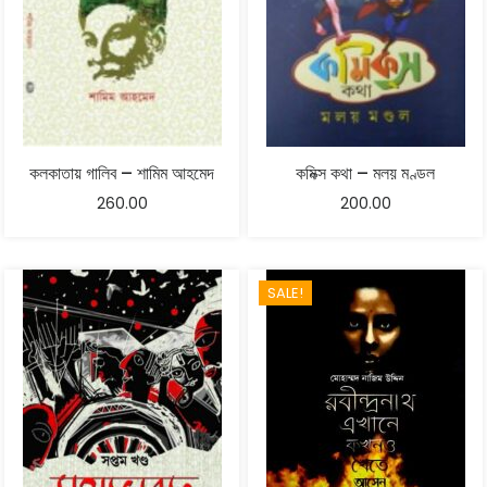
কলকাতায় গালিব – শামিম আহমেদ
কমিক্স কথা – মলয় মণ্ডল
260.00
200.00
SALE!