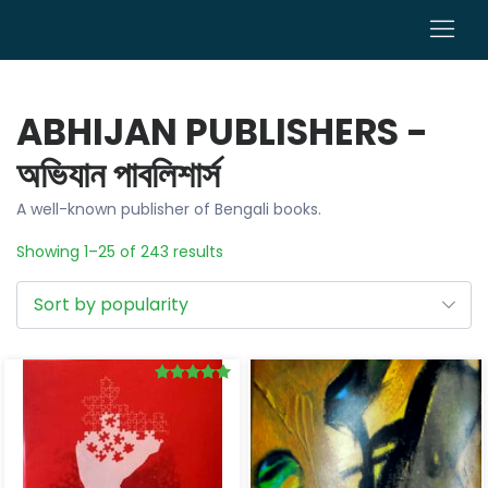
0
ABHIJAN PUBLISHERS -
অভিযান পাবলিশার্স
A well-known publisher of Bengali books.
Showing 1–25 of 243 results
Rated
5.00
out of 5