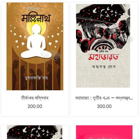
তীর্থংকর মল্লিনাথ
মহাভারত : তৃতীয় খণ্ড – শুদ্ধসত্ত্ব ঘোষ
200.00
300.00