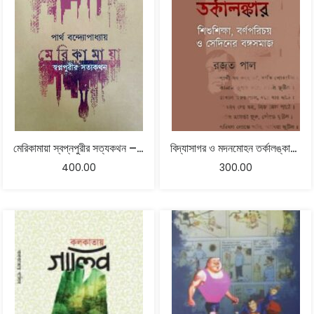
মেরিকামায়া স্বপ্নপুরীর সত্যকথন – পার্থ বন্দ্যোপাধ্যায়
বিদ্যাসাগর ও মদনমোহন তর্কালঙ্কার : শিশুশিক্ষা, বর্ণপরিচয় ও সেদিনের বঙ্গসমাজ – রজত পাল
400.00
300.00