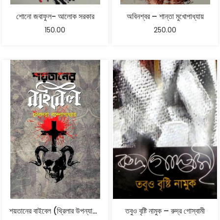
শোনো জবাফুল- আলোক সরকার
অবিনশ্বর – শান্তা মুখোপাধ্যায়
150.00
250.00
শয়তানের বাইবেল (থ্রিলার উপন্যাস) – দেবদত্তা বন্দ্যোপাধ্যায়
তবুও বৃষ্টি নামুক – রুদ্র গোস্বামী