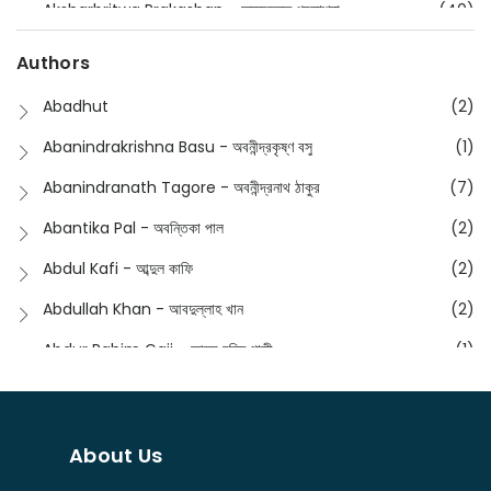
Aksharbritwa Prakashan - অক্ষরবৃত্ত প্রকাশনা
(40)
Devotional
(1)
Ampatajampata - আমপাতা জামপাতা
(11)
Authors
Dictionary
(8)
Anik- অনীক
(5)
Abadhut
(2)
English
(133)
Anusha - অনুষা
(17)
Abanindrakrishna Basu - অবনীন্দ্রকৃষ্ণ বসু
(1)
Essay
(241)
Anushongik - আনুষঙ্গিক
(11)
Abanindranath Tagore - অবনীন্দ্রনাথ ঠাকুর
(7)
Featured Products
(22)
Anustup - অনুষ্টুপ প্রকাশনী
(88)
Abantika Pal - অবন্তিকা পাল
(2)
Fiction
(1421)
Apanpath - আপন পাঠ
(3)
Abdul Kafi - আব্দুল কাফি
(2)
Freedom Sale -2023
(19)
Aronno Publishers - অরণ্য পাবলিশার্স
(1)
Abdullah Khan - আবদুল্লাহ খান
(2)
Freedom Sale -2024
(15)
Ashadeep - আশাদীপ
(44)
Abdur Rahim Gaji - আব্দুর রহিম গাজী
(1)
General
(11)
Bahuswar Prokashoni - বহুস্বর প্রকাশনী
(51)
Abdush Shakur - আব্দুশ শাকুর
(1)
Intellectual History
(2)
Bandhabnagar | বান্ধবনগর
(6)
Abhas Roy Chowdhury - আভাস রায়চৌধুরি
(1)
Interview
(5)
About Us
Bangiya Sahitya Samsad
(61)
Abhibrata Chakraborty - অভিব্রত চক্রবর্তী
(1)
Ishwar Chandra Vidyasagar
(4)