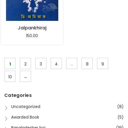
Jalpankhiraj
150.00
1
2
3
4
…
8
9
10
→
Categories
Uncategorized
(8)
Awarded Book
(5)
Bangladesher boi
(19)