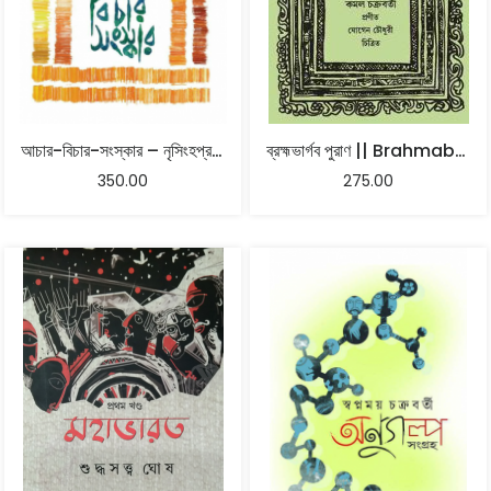
আচার-বিচার-সংস্কার – নৃসিংহপ্রসাদ ভাদুড়ী
ব্রহ্মভার্গব পুরাণ || Brahmabhargab Puran
350.00
275.00