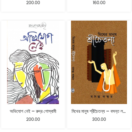
200.00
160.00
অভিযোগ নেই – রুদ্র গোস্বামী
মিথের মানুষ শ্রীচৈতন্য – বসন্ত লস্কর – প্রথমখন্ড
200.00
300.00