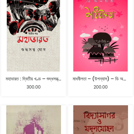
মহাভারত : দ্বিতীয় খণ্ড – শুদ্ধসত্ত্ব ঘোষ
মাধবীলতা – (উপন্যাস) – ডি অমিতাভ
300.00
200.00