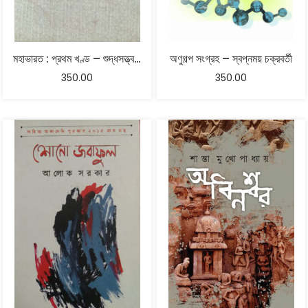
মহাভারত : প্রথম খণ্ড – শুদ্ধসত্ত্ব ঘোষ
অণুগল্প সংগ্রহ – স্বপ্নময় চক্রবর্তী
350.00
350.00