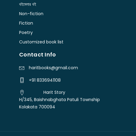
বইমেলার বই
Non-fiction
Fiction
Poetry
Customized book list
Contact Info
haritbooks@gmail.com
+91 8336941108
Harit Story
H/345, Baishnabghata Patuli Township
Kolakata 700094