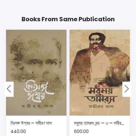
Books From Same Publication
নিঃসঙ্গ ঈশ্বর – সমীরণ দাস
মধুময় তামরস খন্ড – ৩ – সমীরণ দাস
440.00
600.00