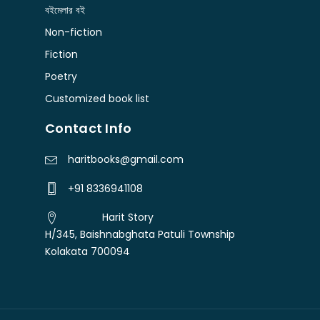
বইমেলার বই
Non-fiction
Fiction
Poetry
Customized book list
Contact Info
haritbooks@gmail.com
+91 8336941108
Harit Story
H/345, Baishnabghata Patuli Township
Kolakata 700094