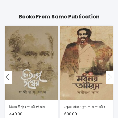
Books From Same Publication
নিঃসঙ্গ ঈশ্বর – সমীরণ দাস
মধুময় তামরস খন্ড – ৩ – সমীরণ দাস
440.00
600.00