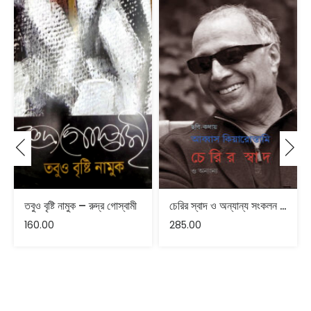
তবুও বৃষ্টি নামুক – রুদ্র গোস্বামী
চেরির স্বাদ ও অন্যান্য সংকলন ও ভাষান্তর : সন্দীপন ভট্টাচার্য
160.00
285.00