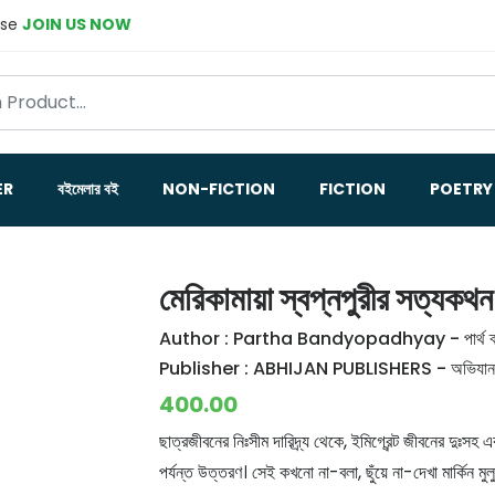
ase
JOIN US NOW
ER
বইমেলার বই
NON-FICTION
FICTION
POETRY
মেরিকামায়া স্বপ্নপুরীর সত্যকথন –
Author :
Partha Bandyopadhyay - পার্থ ব্যান
Publisher :
ABHIJAN PUBLISHERS - অভিযান পা
400.00
ছাত্রজীবনের নিঃসীম দারিদ্র্য থেকে, ইমিগ্রেন্ট জীবনের দুঃসহ
পর্যন্ত উত্তরণ। সেই কখনো না-বলা, ছুঁয়ে না-দেখা মার্কিন ম