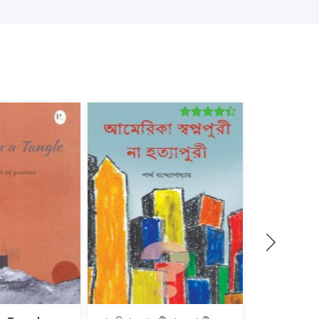
Rated
4.00
out
of 5