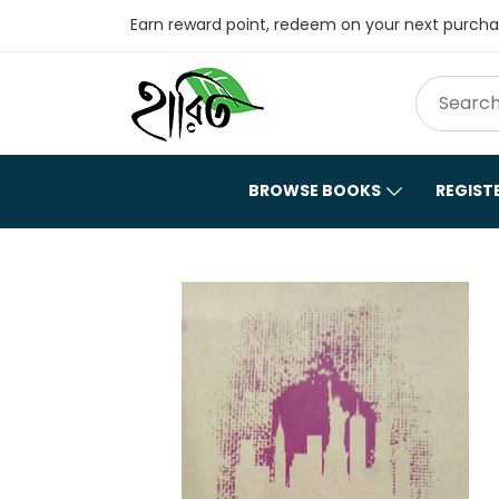
Earn reward point, redeem on your next purch
BROWSE BOOKS
REGIST