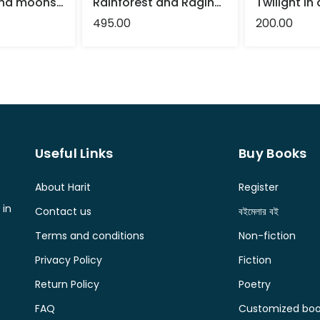
Music Box And moonshine – Partha banerjee
Rainforest and Raging Fire – Translated : Partha Banerjee
495.00
200.00
Useful Links
Buy Books
About Harit
Register
 in
Contact us
বইমেলার বই
Terms and conditions
Non-fiction
Privacy Policy
Fiction
Return Policy
Poetry
FAQ
Customized book