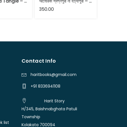
Twilight in a Tangle – Partha Banerjee
আমেরিকা স্বপ্নপুরী না হত্যাপুরী – পার্থ বন্দ্যোপাধ্যায়
350.00
325.00
Contact Info
haritbooks@gmail.com
+91 8336941108
Harit Story
H/345, Baishnabghata Patuli
Township
 list
Kolakata 700094