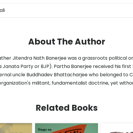
li
About The Author
ther Jitendra Nath Banerjee was a grassroots political org
anata Party or BJP). Partha Banerjee received his first tr
aternal uncle Buddhadev Bhattacharjee who belonged to C
 organization's militant, fundamentalist doctrine, yet with
Related Books