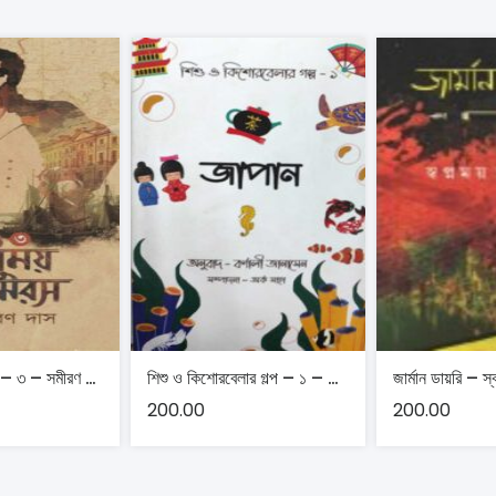
মধুময় তামরস খন্ড – ৩ – সমীরণ দাস
শিশু ও কিশোরবেলার গল্প – ১ – জাপান অনুবাদ- বর্ণালী জানাসেন সম্পাদনা- অর্ক মাল
জার্মান ডায়রি – স্
200.00
200.00