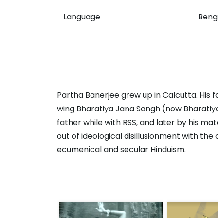
Language
Benga
Partha Banerjee grew up in Calcutta. His fa
wing Bharatiya Jana Sangh (now Bharatiya J
father while with RSS, and later by his m
out of ideological disillusionment with the
ecumenical and secular Hinduism.