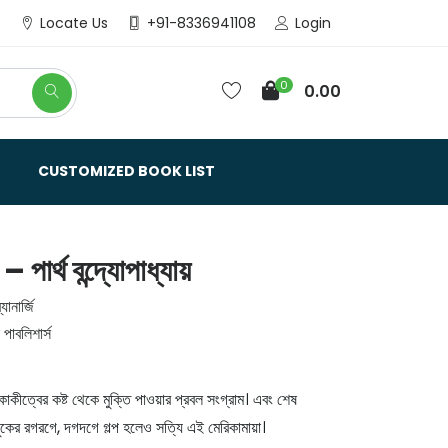
Login
Locate Us
+91-8336941108
0
0.00
CUSTOMIZED BOOK LIST
 পার্থ বন্দ্যোপাধ্যায়
ার্জি
বলিশার্স
 একাকীত্বের কষ্ট থেকে মুক্তি পাওয়ার প্রবল সংগ্রাম। এবং শেষ
ুলুকের রগরগে, দগদগে গল্প হলেও সত্যি এই মেরিকামায়া।