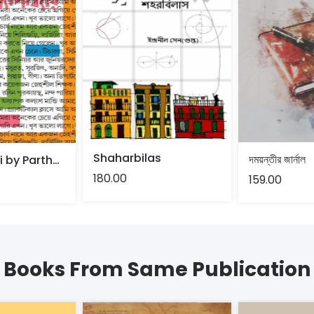
Shaharbilas
দময়ন্তীর জার্নাল
Ghotikahini by Partha Bandyopadhyay
180.00
159.00
Books From Same Publication