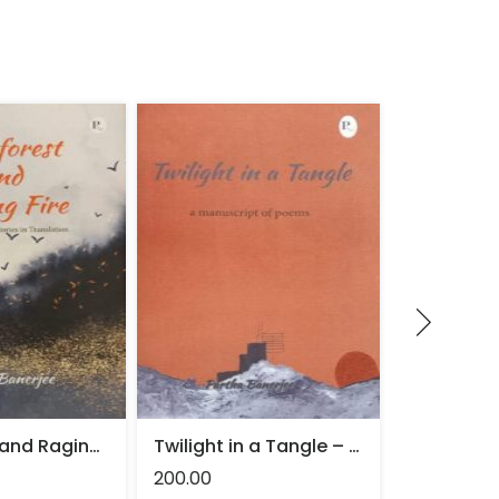
Rainforest and Raging Fire – Translated : Partha Banerjee
Twilight in a Tangle – Partha Banerjee
200.00
350.00