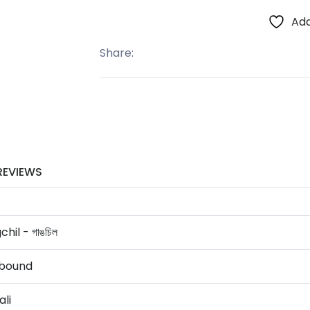
Add
Share:
REVIEWS
hil - গাঙচিল
bound
li