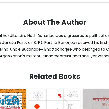
About The Author
ther Jitendra Nath Banerjee was a grassroots political org
anata Party or BJP). Partha Banerjee received his first tr
aternal uncle Buddhadev Bhattacharjee who belonged to C
 organization's militant, fundamentalist doctrine, yet with
Related Books