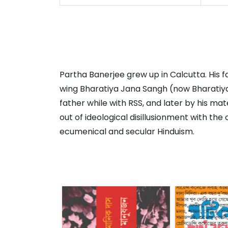
Partha Banerjee grew up in Calcutta. His fa
wing Bharatiya Jana Sangh (now Bharatiya J
father while with RSS, and later by his m
out of ideological disillusionment with the
ecumenical and secular Hinduism.