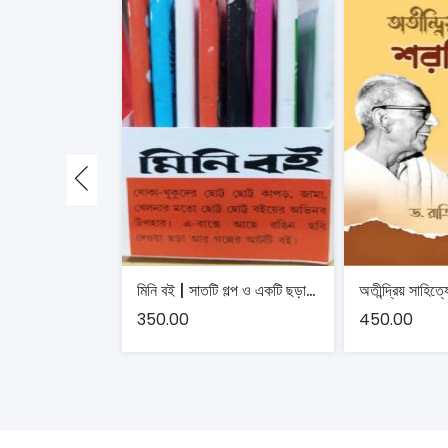
মিনি বই | সাতটি গল্প ও একটি ছড়ার সংকলন , সংকলক শিল্পী রঘুনাথ গোস্বামী
350.00
450.00