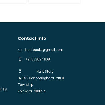
Contact Info
haritbooks@gmail.com
+91 8336941108
Harit Story
H/345, Baishnabghata Patuli
Township
 list
Kolakata 700094