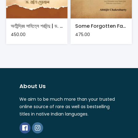
অতীন্দ্রিয় সাহিত্যে শরদিন্দু | ড. রাত্রি ঘোষাল
Some Forgotten Facts: Partition, Independence and Thereafter | Abhijit Chakrabarty
450.00
475.00
About Us
We aim to be much more than your trusted
online source of rare as well as bestselling
titles in native Indian languages.