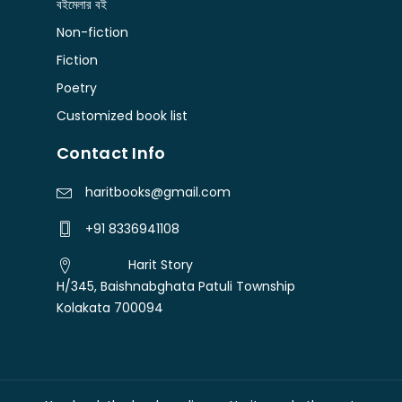
বইমেলার বই
Non-fiction
Fiction
Poetry
Customized book list
Contact Info
haritbooks@gmail.com
+91 8336941108
Harit Story
H/345, Baishnabghata Patuli Township
Kolakata 700094