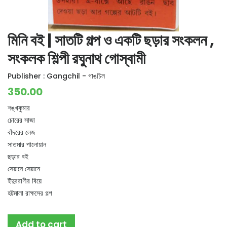
মিনি বই | সাতটি গল্প ও একটি ছড়ার সংকলন ,
সংকলক শিল্পী রঘুনাথ গোস্বামী
Publisher :
Gangchil - গাঙচিল
350.00
শঙ্খকুমার
চোরের সাজা
বাঁদরের লেজ
সাতমার পালোয়ান
ছড়ার বই
সেয়ানে সেয়ানে
ইঁদুররাণীর বিয়ে
হট্টমালা রাক্ষসের গল্প
Add to cart