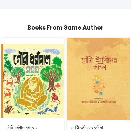
Books From Same Author
গৌরী ধর্মপাল সমগ্র ২
গৌরী ধর্মপালের কবিতা