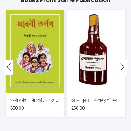
Books From Same Publication
মানবী তর্পণ – গীতশ্রী বন্দনা সেনগুপ্ত
বোতল পুরাণ – শরৎচন্দ্র পণ্ডিত
650.00
250.00