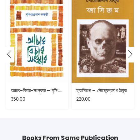
আচার-বিচার-সংস্কার – নৃসিংহপ্রসাদ ভাদুড়ী
ফ্যাসিজম – সৌম্যেন্দ্রনাথ ঠাকুর
350.00
220.00
Books From Same Publication