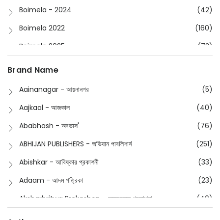
Boimela - 2024
(42)
Boimela 2022
(160)
Boimela 2025
(72)
Boimela 2026
(48)
Brand Name
Buddhism
(2)
Aainanagar - আয়নানগর
(5)
Children
(50)
Aajkaal - আজকাল
(40)
Children's & Young Adult
(176)
Ababhash - অবভাস'
(76)
Classic
(20)
ABHIJAN PUBLISHERS - অভিযান পাবলিশার্স
(251)
Collections
(670)
Abishkar - আবিষ্কার প্রকাশনী
(33)
Comics
(8)
Adaam - আদম পত্রিকা
(23)
Detective
(4)
Aksharbritwa Prakashan - অক্ষরবৃত্ত প্রকাশনা
(40)
Devotional
(1)
Ampatajampata - আমপাতা জামপাতা
(11)