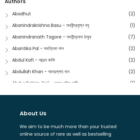
Authors
Dictionary
(8)
Anik- অনীক
(5)
Abadhut
(2)
English
(133)
Anusha - অনুষা
(17)
Abanindrakrishna Basu - অবনীন্দ্রকৃষ্ণ বসু
(1)
Essay
(241)
Anushongik - আনুষঙ্গিক
(11)
Abanindranath Tagore - অবনীন্দ্রনাথ ঠাকুর
(7)
Featured Products
(22)
Anustup - অনুষ্টুপ প্রকাশনী
(88)
Abantika Pal - অবন্তিকা পাল
(2)
Fiction
(1421)
Apanpath - আপন পাঠ
(3)
Abdul Kafi - আব্দুল কাফি
(2)
Freedom Sale -2023
(19)
Aronno Publishers - অরণ্য পাবলিশার্স
(1)
Abdullah Khan - আবদুল্লাহ খান
(2)
Freedom Sale -2024
(15)
Ashadeep - আশাদীপ
(44)
Abdur Rahim Gaji - আব্দুর রহিম গাজী
(1)
General
(11)
Bahuswar Prokashoni - বহুস্বর প্রকাশনী
(51)
Abdush Shakur - আব্দুশ শাকুর
(1)
Intellectual History
(2)
Bandhabnagar | বান্ধবনগর
(6)
Abhas Roy Chowdhury - আভাস রায়চৌধুরি
(1)
Interview
(5)
About Us
Bangiya Sahitya Samsad
(61)
Abhibrata Chakraborty - অভিব্রত চক্রবর্তী
(1)
Ishwar Chandra Vidyasagar
(4)
Banishilpa - বাণীশিল্প
(28)
We aim to be much more than your trusted
Abhijit Chakrabarti - অভিজিৎ চক্রবর্তী
(2)
Journal
(6)
online source of rare as well as bestselling
Beyond Horizon Publication
(17)