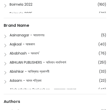
Boimela 2022
(160)
Boimela 2025
(72)
Boimela 2026
(48)
Brand Name
Buddhism
(2)
Aainanagar - আয়নানগর
(5)
Children
(50)
Aajkaal - আজকাল
(40)
Children's & Young Adult
(176)
Ababhash - অবভাস'
(76)
Classic
(20)
ABHIJAN PUBLISHERS - অভিযান পাবলিশার্স
(251)
Collections
(670)
Abishkar - আবিষ্কার প্রকাশনী
(33)
Comics
(8)
Adaam - আদম পত্রিকা
(23)
Detective
(4)
Aksharbritwa Prakashan - অক্ষরবৃত্ত প্রকাশনা
(40)
Devotional
(1)
Ampatajampata - আমপাতা জামপাতা
(11)
Authors
Dictionary
(8)
Anik- অনীক
(5)