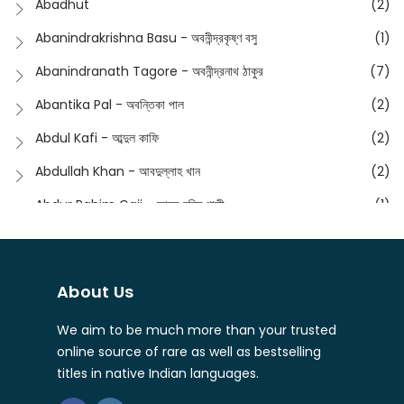
Abadhut
(2)
English
(133)
Anusha - অনুষা
(17)
Abanindrakrishna Basu - অবনীন্দ্রকৃষ্ণ বসু
(1)
Essay
(241)
Anushongik - আনুষঙ্গিক
(11)
Abanindranath Tagore - অবনীন্দ্রনাথ ঠাকুর
(7)
Featured Products
(22)
Anustup - অনুষ্টুপ প্রকাশনী
(88)
Abantika Pal - অবন্তিকা পাল
(2)
Fiction
(1421)
Apanpath - আপন পাঠ
(3)
Abdul Kafi - আব্দুল কাফি
(2)
Freedom Sale -2023
(19)
Aronno Publishers - অরণ্য পাবলিশার্স
(1)
Abdullah Khan - আবদুল্লাহ খান
(2)
Freedom Sale -2024
(15)
Ashadeep - আশাদীপ
(44)
Abdur Rahim Gaji - আব্দুর রহিম গাজী
(1)
General
(11)
Bahuswar Prokashoni - বহুস্বর প্রকাশনী
(51)
Abdush Shakur - আব্দুশ শাকুর
(1)
Intellectual History
(2)
Bandhabnagar | বান্ধবনগর
(6)
Abhas Roy Chowdhury - আভাস রায়চৌধুরি
(1)
Interview
(5)
About Us
Bangiya Sahitya Samsad
(61)
Abhibrata Chakraborty - অভিব্রত চক্রবর্তী
(1)
Ishwar Chandra Vidyasagar
(4)
Banishilpa - বাণীশিল্প
(28)
We aim to be much more than your trusted
Abhijit Chakrabarti - অভিজিৎ চক্রবর্তী
(2)
Journal
(6)
online source of rare as well as bestselling
Beyond Horizon Publication
(17)
Abhijit Chakrabarty
(1)
titles in native Indian languages.
Journalism
(5)
Bhalo Boi - ভালো বই
(4)