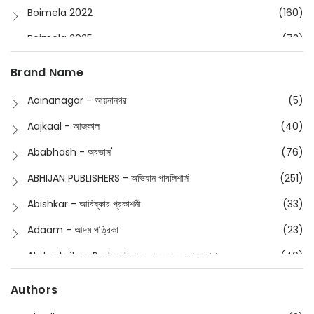
Boimela 2022
(160)
Boimela 2025
(72)
Boimela 2026
(48)
Brand Name
Buddhism
(2)
Aainanagar - আয়নানগর
(5)
Children
(50)
Aajkaal - আজকাল
(40)
Children's & Young Adult
(176)
Ababhash - অবভাস'
(76)
Classic
(20)
ABHIJAN PUBLISHERS - অভিযান পাবলিশার্স
(251)
Collections
(670)
Abishkar - আবিষ্কার প্রকাশনী
(33)
Comics
(8)
Adaam - আদম পত্রিকা
(23)
Detective
(4)
Aksharbritwa Prakashan - অক্ষরবৃত্ত প্রকাশনা
(40)
Devotional
(1)
Ampatajampata - আমপাতা জামপাতা
(11)
Authors
Dictionary
(8)
Anik- অনীক
(5)