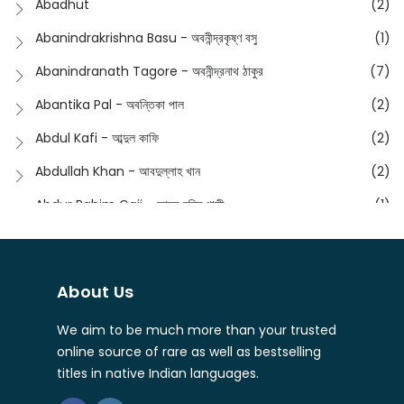
Abadhut
(2)
English
(133)
Anusha - অনুষা
(17)
Abanindrakrishna Basu - অবনীন্দ্রকৃষ্ণ বসু
(1)
Essay
(241)
Anushongik - আনুষঙ্গিক
(11)
Abanindranath Tagore - অবনীন্দ্রনাথ ঠাকুর
(7)
Featured Products
(22)
Anustup - অনুষ্টুপ প্রকাশনী
(88)
Abantika Pal - অবন্তিকা পাল
(2)
Fiction
(1421)
Apanpath - আপন পাঠ
(3)
Abdul Kafi - আব্দুল কাফি
(2)
Freedom Sale -2023
(19)
Aronno Publishers - অরণ্য পাবলিশার্স
(1)
Abdullah Khan - আবদুল্লাহ খান
(2)
Freedom Sale -2024
(15)
Ashadeep - আশাদীপ
(44)
Abdur Rahim Gaji - আব্দুর রহিম গাজী
(1)
General
(11)
Bahuswar Prokashoni - বহুস্বর প্রকাশনী
(51)
Abdush Shakur - আব্দুশ শাকুর
(1)
Intellectual History
(2)
Bandhabnagar | বান্ধবনগর
(6)
Abhas Roy Chowdhury - আভাস রায়চৌধুরি
(1)
Interview
(5)
About Us
Bangiya Sahitya Samsad
(61)
Abhibrata Chakraborty - অভিব্রত চক্রবর্তী
(1)
Ishwar Chandra Vidyasagar
(4)
Banishilpa - বাণীশিল্প
(28)
We aim to be much more than your trusted
Abhijit Chakrabarti - অভিজিৎ চক্রবর্তী
(2)
Journal
(6)
online source of rare as well as bestselling
Beyond Horizon Publication
(17)
Abhijit Chakrabarty
(1)
titles in native Indian languages.
Journalism
(5)
Bhalo Boi - ভালো বই
(4)