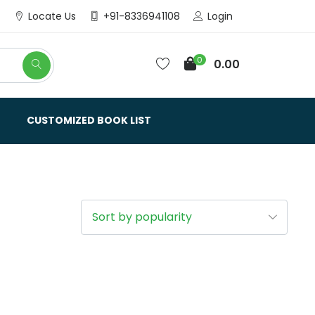
Login
Locate Us
+91-8336941108
0
0.00
CUSTOMIZED BOOK LIST