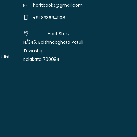
haritbooks@gmail.com
+91 8336941108
Harit Story
H/345, Baishnabghata Patuli
Township
 list
Kolakata 700094