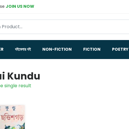
ase
JOIN US NOW
ER
বইমেলার বই
NON-FICTION
FICTION
POETRY
i Kundu
e single result