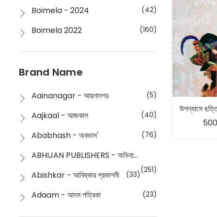
Boimela - 2024
(42)
Boimela 2022
(160)
Boimela 2025
(72)
Boimela 2026
(48)
Brand Name
Buddhism
(2)
Aainanagar - আয়নানগর
(5)
Children
(50)
Aajkaal - আজকাল
(40)
500
Children's & Young Adult
(176)
Ababhash - অবভাস'
(76)
Classic
(20)
ABHIJAN PUBLISHERS - অভিযান পাবলিশার্স
Collections
(670)
(251)
Abishkar - আবিষ্কার প্রকাশনী
(33)
Comics
(8)
Adaam - আদম পত্রিকা
(23)
Detective
(4)
Aksharbritwa Prakashan - অক্ষরবৃত্ত প্রকাশনা
(40)