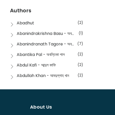
Devotional
(1)
Ampatajampata - আমপাতা জামপাতা
(11)
Authors
Dictionary
(8)
Anik- অনীক
(5)
Abadhut
(2)
English
(133)
Anusha - অনুষা
(17)
Abanindrakrishna Basu - অবনীন্দ্রকৃষ্ণ বসু
(1)
Essay
(241)
Anushongik - আনুষঙ্গিক
(11)
Abanindranath Tagore - অবনীন্দ্রনাথ ঠাকুর
(7)
Featured Products
(22)
Anustup - অনুষ্টুপ প্রকাশনী
(88)
Abantika Pal - অবন্তিকা পাল
(2)
Fiction
(1421)
Apanpath - আপন পাঠ
(3)
Abdul Kafi - আব্দুল কাফি
(2)
Freedom Sale -2023
(19)
Aronno Publishers - অরণ্য পাবলিশার্স
(1)
Abdullah Khan - আবদুল্লাহ খান
(2)
Freedom Sale -2024
(15)
Ashadeep - আশাদীপ
(44)
Abdur Rahim Gaji - আব্দুর রহিম গাজী
(1)
General
(11)
Bahuswar Prokashoni - বহুস্বর প্রকাশনী
(51)
Abdush Shakur - আব্দুশ শাকুর
(1)
Intellectual History
(2)
Bandhabnagar | বান্ধবনগর
(6)
About Us
Abhas Roy Chowdhury - আভাস রায়চৌধুরি
(1)
Interview
(5)
Bangiya Sahitya Samsad
(61)