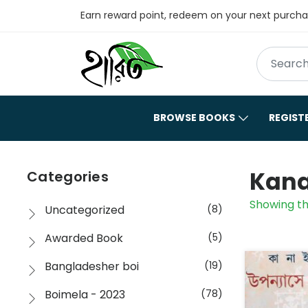
Earn reward point, redeem on your next purch
BROWSE BOOKS
REGIST
Kana
Categories
Showing th
Uncategorized
(8)
Awarded Book
(5)
Bangladesher boi
(19)
Boimela - 2023
(78)