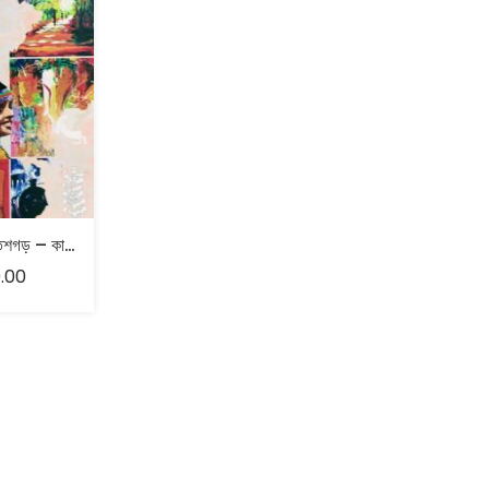
উপন্যাসে ছত্তিশগড় – কানাই কুণ্ড
.00