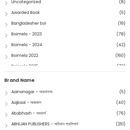
Uncategorized
(8)
Awarded Book
(5)
Bangladesher boi
(19)
Boimela - 2023
(78)
Boimela - 2024
(42)
Boimela 2022
(160)
Boimela 2025
(72)
Boimela 2026
(48)
Brand Name
Buddhism
(2)
Aainanagar - আয়নানগর
(5)
Children
(50)
Aajkaal - আজকাল
(40)
Children's & Young Adult
(176)
Ababhash - অবভাস'
(76)
Classic
(20)
ABHIJAN PUBLISHERS - অভিযান পাবলিশার্স
(251)