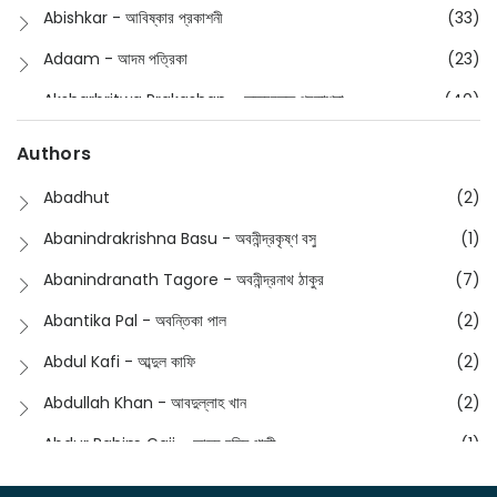
Collections
(670)
Abishkar - আবিষ্কার প্রকাশনী
(33)
Comics
(8)
Adaam - আদম পত্রিকা
(23)
Detective
(4)
Aksharbritwa Prakashan - অক্ষরবৃত্ত প্রকাশনা
(40)
Devotional
(1)
Ampatajampata - আমপাতা জামপাতা
(11)
Authors
Dictionary
(8)
Anik- অনীক
(5)
Abadhut
(2)
English
(133)
Anusha - অনুষা
(17)
Abanindrakrishna Basu - অবনীন্দ্রকৃষ্ণ বসু
(1)
Essay
(241)
Anushongik - আনুষঙ্গিক
(11)
Abanindranath Tagore - অবনীন্দ্রনাথ ঠাকুর
(7)
Featured Products
(22)
Anustup - অনুষ্টুপ প্রকাশনী
(88)
Abantika Pal - অবন্তিকা পাল
(2)
Fiction
(1421)
Apanpath - আপন পাঠ
(3)
Abdul Kafi - আব্দুল কাফি
(2)
Freedom Sale -2023
(19)
Aronno Publishers - অরণ্য পাবলিশার্স
(1)
Abdullah Khan - আবদুল্লাহ খান
(2)
Freedom Sale -2024
(15)
Ashadeep - আশাদীপ
(44)
Abdur Rahim Gaji - আব্দুর রহিম গাজী
(1)
General
(11)
Bahuswar Prokashoni - বহুস্বর প্রকাশনী
(51)
Abdush Shakur - আব্দুশ শাকুর
(1)
Intellectual History
(2)