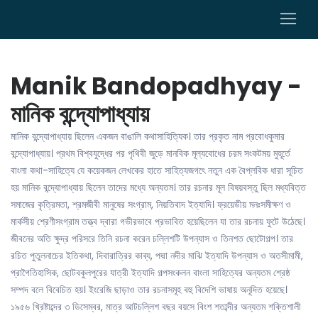
0
Manik Bandopadhyay -
মানিক বন্দ্যোপাধ্যায়
মানিক বন্দ্যোপাধ্যায় ছিলেন একজন বাঙালি কথাসাহিত্যিক। তার প্রকৃত নাম প্রবোধকুমার
বন্দ্যোপাধ্যায়। প্রথম বিশ্বযুদ্ধের পর পৃথিবী জুড়ে মানবিক মূল্যবোধের চরম সংকটময় মুহূর্তে
বাংলা কথা-সাহিত্যে যে কয়েকজন লেখকের হাতে সাহিত্যজগৎে নতুন এক বৈপ্লবিক ধারা সূচিত
হয় মানিক বন্দ্যোপাধ্যায় ছিলেন তাদের মধ্যে অন্যতম। তার রচনার মূল বিষয়বস্তু ছিল মধ্যবিত্ত
সমাজের কৃত্রিমতা, শ্রমজীবী মানুষের সংগ্রাম, নিয়তিবাদ ইত্যাদি। ফ্রয়েডীয় মনঃসমীক্ষণ ও
মার্কসীয় শ্রেণীসংগ্রাম তত্ত্ব দ্বারা গভীরভাবে প্রভাবিত হয়েছিলেন যা তার রচনায় ফুটে উঠেছে।
জীবনের অতি ক্ষুদ্র পরিসরে তিনি রচনা করেন চল্লিশটি উপন্যাস ও তিনশত ছোটোগল্প। তার
রচিত পুতুলনাচের ইতিকথা, দিবারাত্রির কাব্য, পদ্মা নদীর মাঝি ইত্যাদি উপন্যাস ও অতসীমামী,
প্রাগৈতিহাসিক, ছোটবকুলপুরের যাত্রী ইত্যাদি গল্পসংকলন বাংলা সাহিত্যের অন্যতম শ্রেষ্ঠ
সম্পদ বলে বিবেচিত হয়। ইংরেজি ছাড়াও তার রচনাসমূহ বহু বিদেশি ভাষায় অনূদিত হয়েছে।
১৯৫৬ খ্রিষ্টাব্দের ৩ ডিসেম্বর, মাত্র আটচল্লিশ বছর বয়সে বিংশ শতাব্দীর অন্যতম শক্তিশালী