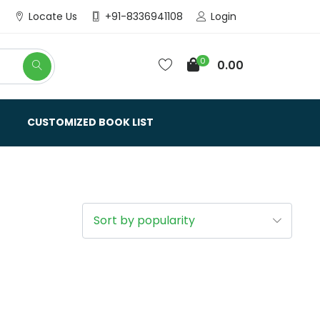
Login
Locate Us
+91-8336941108
0
0.00
CUSTOMIZED BOOK LIST