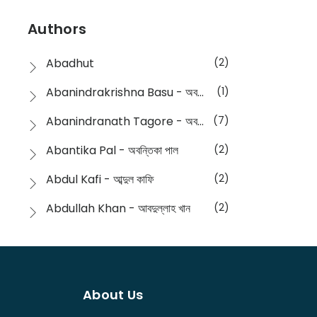
Devotional
(1)
Ampatajampata - আমপাতা জামপাতা
(11)
Authors
Dictionary
(8)
Anik- অনীক
(5)
Abadhut
(2)
English
(133)
Anusha - অনুষা
(17)
Abanindrakrishna Basu - অবনীন্দ্রকৃষ্ণ বসু
(1)
Essay
(241)
Anushongik - আনুষঙ্গিক
(11)
Abanindranath Tagore - অবনীন্দ্রনাথ ঠাকুর
(7)
Featured Products
(22)
Anustup - অনুষ্টুপ প্রকাশনী
(88)
Abantika Pal - অবন্তিকা পাল
(2)
Fiction
(1421)
Apanpath - আপন পাঠ
(3)
Abdul Kafi - আব্দুল কাফি
(2)
Freedom Sale -2023
(19)
Aronno Publishers - অরণ্য পাবলিশার্স
(1)
Abdullah Khan - আবদুল্লাহ খান
(2)
Freedom Sale -2024
(15)
Ashadeep - আশাদীপ
(44)
Abdur Rahim Gaji - আব্দুর রহিম গাজী
(1)
General
(11)
Bahuswar Prokashoni - বহুস্বর প্রকাশনী
(51)
Abdush Shakur - আব্দুশ শাকুর
(1)
Intellectual History
(2)
Bandhabnagar | বান্ধবনগর
(6)
About Us
Abhas Roy Chowdhury - আভাস রায়চৌধুরি
(1)
Interview
(5)
Bangiya Sahitya Samsad
(61)