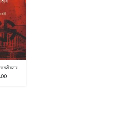
জনৈক সংসদের অনাত্মীয়তায় – অনিশ্চয় চক্রবর্তী
.00