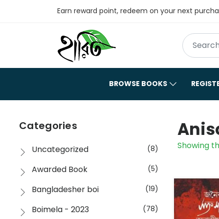
Earn reward point, redeem on your next purch
BROWSE BOOKS
REGIST
Anis
Categories
Showing th
Uncategorized
(8)
Awarded Book
(5)
Bangladesher boi
(19)
Boimela - 2023
(78)