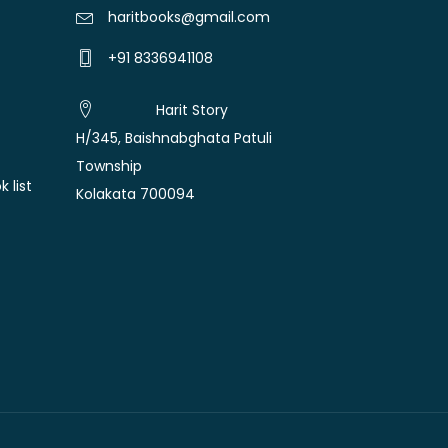
haritbooks@gmail.com
+91 8336941108
Harit Story
H/345, Baishnabghata Patuli
Township
 list
Kolakata 700094