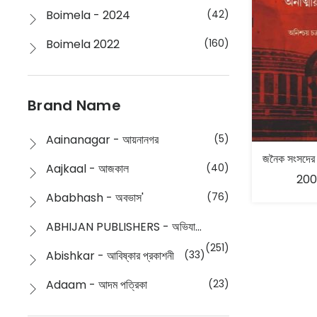
Boimela - 2024
(42)
Boimela 2022
(160)
Boimela 2025
(72)
Boimela 2026
(48)
Brand Name
Buddhism
(2)
Aainanagar - আয়নানগর
(5)
Children
(50)
Aajkaal - আজকাল
(40)
200
Children's & Young Adult
(176)
Ababhash - অবভাস'
(76)
Classic
(20)
ABHIJAN PUBLISHERS - অভিযান পাবলিশার্স
Collections
(670)
(251)
Abishkar - আবিষ্কার প্রকাশনী
(33)
Comics
(8)
Adaam - আদম পত্রিকা
(23)
Detective
(4)
Aksharbritwa Prakashan - অক্ষরবৃত্ত প্রকাশনা
(40)