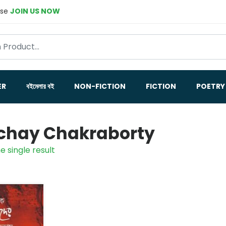
ase
JOIN US NOW
ER
বইমেলার বই
NON-FICTION
FICTION
POETRY
chay Chakraborty
e single result