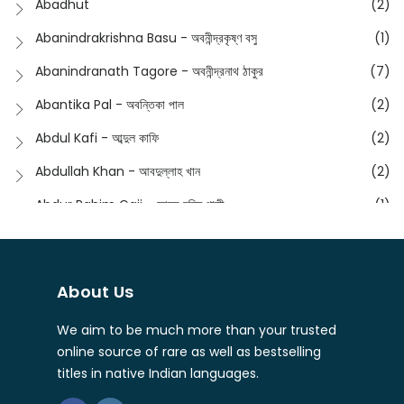
Abadhut
(2)
English
(133)
Anusha - অনুষা
(17)
Abanindrakrishna Basu - অবনীন্দ্রকৃষ্ণ বসু
(1)
Essay
(241)
Anushongik - আনুষঙ্গিক
(11)
Abanindranath Tagore - অবনীন্দ্রনাথ ঠাকুর
(7)
Featured Products
(23)
Anustup - অনুষ্টুপ প্রকাশনী
(88)
Abantika Pal - অবন্তিকা পাল
(2)
Fiction
(1421)
Apanpath - আপন পাঠ
(3)
Abdul Kafi - আব্দুল কাফি
(2)
Freedom Sale -2023
(19)
Aronno Publishers - অরণ্য পাবলিশার্স
(1)
Abdullah Khan - আবদুল্লাহ খান
(2)
Freedom Sale -2024
(15)
Ashadeep - আশাদীপ
(44)
Abdur Rahim Gaji - আব্দুর রহিম গাজী
(1)
General
(11)
Bahuswar Prokashoni - বহুস্বর প্রকাশনী
(51)
Abdush Shakur - আব্দুশ শাকুর
(1)
Intellectual History
(2)
Bandhabnagar | বান্ধবনগর
(6)
Abhas Roy Chowdhury - আভাস রায়চৌধুরি
(1)
Interview
(5)
About Us
Bangiya Sahitya Samsad
(61)
Abhibrata Chakraborty - অভিব্রত চক্রবর্তী
(1)
Ishwar Chandra Vidyasagar
(4)
Banishilpa - বাণীশিল্প
(28)
We aim to be much more than your trusted
Abhijit Chakrabarti - অভিজিৎ চক্রবর্তী
(2)
Journal
(6)
online source of rare as well as bestselling
Beyond Horizon Publication
(17)
Abhijit Chakrabarty
(1)
titles in native Indian languages.
Journalism
(5)
Bhalo Boi - ভালো বই
(4)