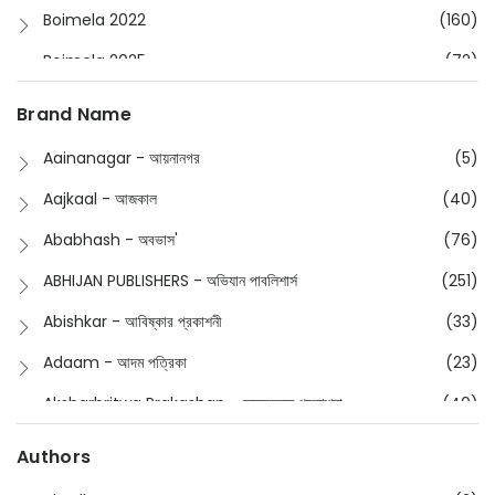
Boimela 2022
(160)
Boimela 2025
(72)
Boimela 2026
(48)
Brand Name
Buddhism
(2)
Aainanagar - আয়নানগর
(5)
Children
(50)
Aajkaal - আজকাল
(40)
Children's & Young Adult
(176)
Ababhash - অবভাস'
(76)
Classic
(20)
ABHIJAN PUBLISHERS - অভিযান পাবলিশার্স
(251)
Collections
(670)
Abishkar - আবিষ্কার প্রকাশনী
(33)
Comics
(8)
Adaam - আদম পত্রিকা
(23)
Detective
(4)
Aksharbritwa Prakashan - অক্ষরবৃত্ত প্রকাশনা
(40)
Devotional
(1)
Ampatajampata - আমপাতা জামপাতা
(11)
Authors
Dictionary
(8)
Anik- অনীক
(5)