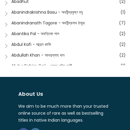
Abadhut
(2)
English
(133)
Anusha - অনুষা
(17)
Abanindrakrishna Basu - অবনীন্দ্রকৃষ্ণ বসু
(1)
Essay
(241)
Anushongik - আনুষঙ্গিক
(11)
Abanindranath Tagore - অবনীন্দ্রনাথ ঠাকুর
(7)
Featured Products
(22)
Anustup - অনুষ্টুপ প্রকাশনী
(88)
Abantika Pal - অবন্তিকা পাল
(2)
Fiction
(1421)
Apanpath - আপন পাঠ
(3)
Abdul Kafi - আব্দুল কাফি
(2)
Freedom Sale -2023
(19)
Aronno Publishers - অরণ্য পাবলিশার্স
(1)
Abdullah Khan - আবদুল্লাহ খান
(2)
Freedom Sale -2024
(15)
Ashadeep - আশাদীপ
(44)
Abdur Rahim Gaji - আব্দুর রহিম গাজী
(1)
General
(11)
Bahuswar Prokashoni - বহুস্বর প্রকাশনী
(51)
Abdush Shakur - আব্দুশ শাকুর
(1)
Intellectual History
(2)
Bandhabnagar | বান্ধবনগর
(6)
Abhas Roy Chowdhury - আভাস রায়চৌধুরি
(1)
Interview
(5)
About Us
Bangiya Sahitya Samsad
(61)
Abhibrata Chakraborty - অভিব্রত চক্রবর্তী
(1)
Ishwar Chandra Vidyasagar
(4)
Banishilpa - বাণীশিল্প
(28)
We aim to be much more than your trusted
Abhijit Chakrabarti - অভিজিৎ চক্রবর্তী
(2)
Journal
(6)
online source of rare as well as bestselling
Beyond Horizon Publication
(17)
Abhijit Chakrabarty
(1)
titles in native Indian languages.
Journalism
(5)
Bhalo Boi - ভালো বই
(4)