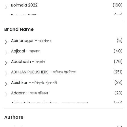
Boimela 2022
(160)
Boimela 2025
(72)
Boimela 2026
(48)
Brand Name
Buddhism
(2)
Aainanagar - আয়নানগর
(5)
Children
(50)
Aajkaal - আজকাল
(40)
Children's & Young Adult
(176)
Ababhash - অবভাস'
(76)
Classic
(20)
ABHIJAN PUBLISHERS - অভিযান পাবলিশার্স
(251)
Collections
(670)
Abishkar - আবিষ্কার প্রকাশনী
(33)
Comics
(8)
Adaam - আদম পত্রিকা
(23)
Detective
(4)
Aksharbritwa Prakashan - অক্ষরবৃত্ত প্রকাশনা
(40)
Devotional
(1)
Ampatajampata - আমপাতা জামপাতা
(11)
Authors
Dictionary
(8)
Anik- অনীক
(5)