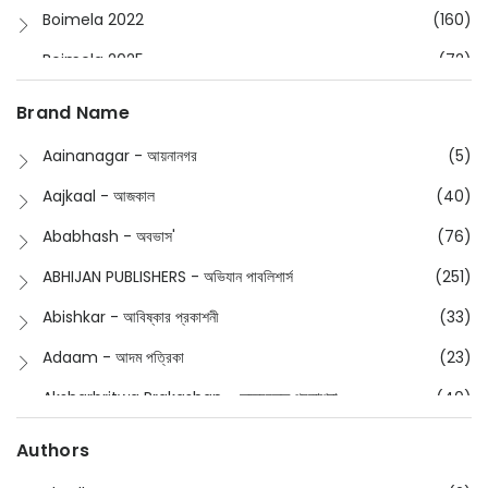
Boimela 2022
(160)
Boimela 2025
(72)
Boimela 2026
(48)
Brand Name
Buddhism
(2)
Aainanagar - আয়নানগর
(5)
Children
(50)
Aajkaal - আজকাল
(40)
Children's & Young Adult
(176)
Ababhash - অবভাস'
(76)
Classic
(20)
ABHIJAN PUBLISHERS - অভিযান পাবলিশার্স
(251)
Collections
(670)
Abishkar - আবিষ্কার প্রকাশনী
(33)
Comics
(8)
Adaam - আদম পত্রিকা
(23)
Detective
(4)
Aksharbritwa Prakashan - অক্ষরবৃত্ত প্রকাশনা
(40)
Devotional
(1)
Ampatajampata - আমপাতা জামপাতা
(11)
Authors
Dictionary
(8)
Anik- অনীক
(5)