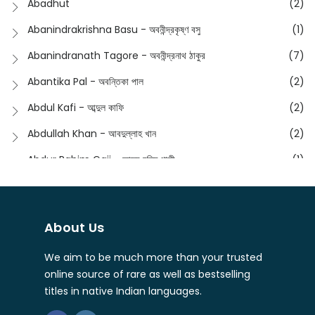
Abadhut
(2)
English
(133)
Anusha - অনুষা
(17)
Abanindrakrishna Basu - অবনীন্দ্রকৃষ্ণ বসু
(1)
Essay
(241)
Anushongik - আনুষঙ্গিক
(11)
Abanindranath Tagore - অবনীন্দ্রনাথ ঠাকুর
(7)
Featured Products
(22)
Anustup - অনুষ্টুপ প্রকাশনী
(88)
Abantika Pal - অবন্তিকা পাল
(2)
Fiction
(1421)
Apanpath - আপন পাঠ
(3)
Abdul Kafi - আব্দুল কাফি
(2)
Freedom Sale -2023
(19)
Aronno Publishers - অরণ্য পাবলিশার্স
(1)
Abdullah Khan - আবদুল্লাহ খান
(2)
Freedom Sale -2024
(15)
Ashadeep - আশাদীপ
(44)
Abdur Rahim Gaji - আব্দুর রহিম গাজী
(1)
General
(11)
Bahuswar Prokashoni - বহুস্বর প্রকাশনী
(51)
Abdush Shakur - আব্দুশ শাকুর
(1)
Intellectual History
(2)
Bandhabnagar | বান্ধবনগর
(6)
Abhas Roy Chowdhury - আভাস রায়চৌধুরি
(1)
Interview
(5)
About Us
Bangiya Sahitya Samsad
(61)
Abhibrata Chakraborty - অভিব্রত চক্রবর্তী
(1)
Ishwar Chandra Vidyasagar
(4)
Banishilpa - বাণীশিল্প
(28)
We aim to be much more than your trusted
Abhijit Chakrabarti - অভিজিৎ চক্রবর্তী
(2)
Journal
(6)
online source of rare as well as bestselling
Beyond Horizon Publication
(17)
Abhijit Chakrabarty
(1)
titles in native Indian languages.
Journalism
(5)
Bhalo Boi - ভালো বই
(4)