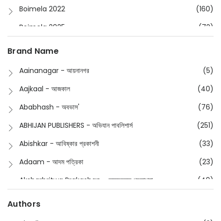
Boimela 2022
(160)
Boimela 2025
(72)
Boimela 2026
(48)
Brand Name
Buddhism
(2)
Aainanagar - আয়নানগর
(5)
Children
(50)
Aajkaal - আজকাল
(40)
Children's & Young Adult
(176)
Ababhash - অবভাস'
(76)
Classic
(20)
ABHIJAN PUBLISHERS - অভিযান পাবলিশার্স
(251)
Collections
(670)
Abishkar - আবিষ্কার প্রকাশনী
(33)
Comics
(8)
Adaam - আদম পত্রিকা
(23)
Detective
(4)
Aksharbritwa Prakashan - অক্ষরবৃত্ত প্রকাশনা
(40)
Devotional
(1)
Ampatajampata - আমপাতা জামপাতা
(11)
Authors
Dictionary
(8)
Anik- অনীক
(5)