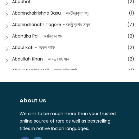
Abadhut
(2)
English
(133)
Anusha - অনুষা
(17)
Abanindrakrishna Basu - অবনীন্দ্রকৃষ্ণ বসু
(1)
Essay
(241)
Anushongik - আনুষঙ্গিক
(11)
Abanindranath Tagore - অবনীন্দ্রনাথ ঠাকুর
(7)
Featured Products
(22)
Anustup - অনুষ্টুপ প্রকাশনী
(88)
Abantika Pal - অবন্তিকা পাল
(2)
Fiction
(1421)
Apanpath - আপন পাঠ
(3)
Abdul Kafi - আব্দুল কাফি
(2)
Freedom Sale -2023
(19)
Aronno Publishers - অরণ্য পাবলিশার্স
(1)
Abdullah Khan - আবদুল্লাহ খান
(2)
Freedom Sale -2024
(15)
Ashadeep - আশাদীপ
(44)
Abdur Rahim Gaji - আব্দুর রহিম গাজী
(1)
General
(11)
Bahuswar Prokashoni - বহুস্বর প্রকাশনী
(51)
Abdush Shakur - আব্দুশ শাকুর
(1)
Intellectual History
(2)
Bandhabnagar | বান্ধবনগর
(6)
Abhas Roy Chowdhury - আভাস রায়চৌধুরি
(1)
Interview
(5)
About Us
Bangiya Sahitya Samsad
(61)
Abhibrata Chakraborty - অভিব্রত চক্রবর্তী
(1)
Ishwar Chandra Vidyasagar
(4)
Banishilpa - বাণীশিল্প
(28)
We aim to be much more than your trusted
Abhijit Chakrabarti - অভিজিৎ চক্রবর্তী
(2)
Journal
(6)
online source of rare as well as bestselling
Beyond Horizon Publication
(17)
Abhijit Chakrabarty
(1)
titles in native Indian languages.
Journalism
(5)
Bhalo Boi - ভালো বই
(4)