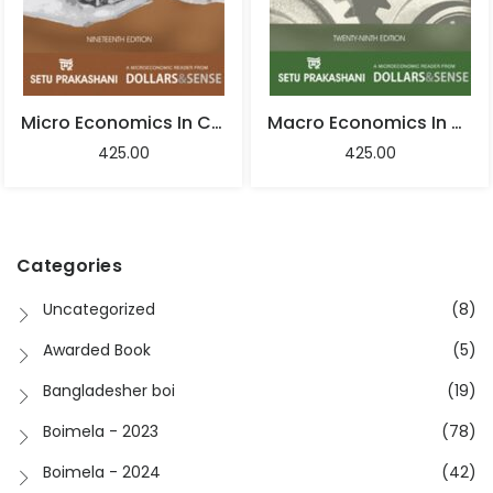
Micro Economics In Context – John Miller, Bryan Snyder, Alej Andro Re Uss , Chris Sturr And The Dollars & Sense Collective
Macro Economics In Context – John Miller, Bryan Snyder, Alej Andro Re Uss , Chris Sturr And The Dollars & Sense Collective
425.00
425.00
Categories
Uncategorized
(8)
Awarded Book
(5)
Bangladesher boi
(19)
Boimela - 2023
(78)
Boimela - 2024
(42)