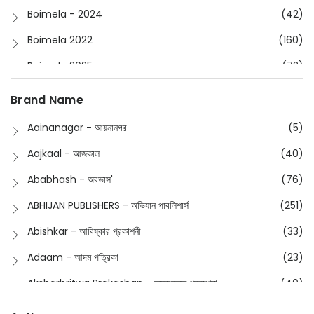
Boimela - 2024
(42)
Boimela 2022
(160)
Boimela 2025
(72)
Boimela 2026
(48)
Brand Name
Buddhism
(2)
Aainanagar - আয়নানগর
(5)
Children
(50)
Aajkaal - আজকাল
(40)
Children's & Young Adult
(176)
Ababhash - অবভাস'
(76)
Classic
(20)
ABHIJAN PUBLISHERS - অভিযান পাবলিশার্স
(251)
Collections
(670)
Abishkar - আবিষ্কার প্রকাশনী
(33)
Comics
(8)
Adaam - আদম পত্রিকা
(23)
Detective
(4)
Aksharbritwa Prakashan - অক্ষরবৃত্ত প্রকাশনা
(40)
Devotional
(1)
Ampatajampata - আমপাতা জামপাতা
(11)