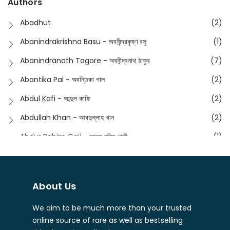
Authors
Dictionary
(8)
Anik- অনীক
(5)
Abadhut
(2)
English
(133)
Anusha - অনুষা
(17)
Abanindrakrishna Basu - অবনীন্দ্রকৃষ্ণ বসু
(1)
Essay
(241)
Anushongik - আনুষঙ্গিক
(11)
Abanindranath Tagore - অবনীন্দ্রনাথ ঠাকুর
(7)
Featured Products
(22)
Anustup - অনুষ্টুপ প্রকাশনী
(88)
Abantika Pal - অবন্তিকা পাল
(2)
Fiction
(1421)
Apanpath - আপন পাঠ
(3)
Abdul Kafi - আব্দুল কাফি
(2)
Freedom Sale -2023
(19)
Aronno Publishers - অরণ্য পাবলিশার্স
(1)
Abdullah Khan - আবদুল্লাহ খান
(2)
Freedom Sale -2024
(15)
Ashadeep - আশাদীপ
(44)
Abdur Rahim Gaji - আব্দুর রহিম গাজী
(1)
General
(11)
Bahuswar Prokashoni - বহুস্বর প্রকাশনী
(51)
Abdush Shakur - আব্দুশ শাকুর
(1)
Intellectual History
(2)
Bandhabnagar | বান্ধবনগর
(6)
Abhas Roy Chowdhury - আভাস রায়চৌধুরি
(1)
Interview
(5)
About Us
Bangiya Sahitya Samsad
(61)
Abhibrata Chakraborty - অভিব্রত চক্রবর্তী
(1)
Ishwar Chandra Vidyasagar
(4)
Banishilpa - বাণীশিল্প
(28)
We aim to be much more than your trusted
Abhijit Chakrabarti - অভিজিৎ চক্রবর্তী
(2)
Journal
(6)
online source of rare as well as bestselling
Beyond Horizon Publication
(17)