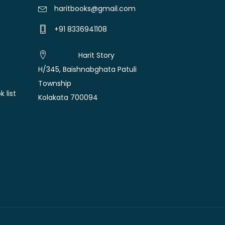
haritbooks@gmail.com
+91 8336941108
Harit Story
H/345, Baishnabghata Patuli
Township
 list
Kolakata 700094