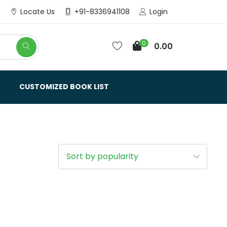
Login
Locate Us
+91-8336941108
0
0.00
CUSTOMIZED BOOK LIST