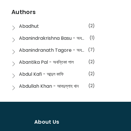
Devotional
(1)
Ampatajampata - আমপাতা জামপাতা
(11)
Authors
Dictionary
(8)
Anik- অনীক
(5)
Abadhut
(2)
English
(133)
Anusha - অনুষা
(17)
Abanindrakrishna Basu - অবনীন্দ্রকৃষ্ণ বসু
(1)
Essay
(241)
Anushongik - আনুষঙ্গিক
(11)
Abanindranath Tagore - অবনীন্দ্রনাথ ঠাকুর
(7)
Featured Products
(22)
Anustup - অনুষ্টুপ প্রকাশনী
(88)
Abantika Pal - অবন্তিকা পাল
(2)
Fiction
(1421)
Apanpath - আপন পাঠ
(3)
Abdul Kafi - আব্দুল কাফি
(2)
Freedom Sale -2023
(19)
Aronno Publishers - অরণ্য পাবলিশার্স
(1)
Abdullah Khan - আবদুল্লাহ খান
(2)
Freedom Sale -2024
(15)
Ashadeep - আশাদীপ
(44)
Abdur Rahim Gaji - আব্দুর রহিম গাজী
(1)
General
(11)
Bahuswar Prokashoni - বহুস্বর প্রকাশনী
(51)
Abdush Shakur - আব্দুশ শাকুর
(1)
Intellectual History
(2)
Bandhabnagar | বান্ধবনগর
(6)
About Us
Abhas Roy Chowdhury - আভাস রায়চৌধুরি
(1)
Interview
(5)
Bangiya Sahitya Samsad
(61)