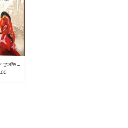
যুগলবন্দি – নাবিল মুহতাসিম ও কিশোর পাশা ইমন
.00