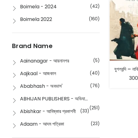
Boimela - 2024
(42)
Boimela 2022
(160)
Boimela 2025
(72)
Boimela 2026
(48)
Brand Name
Buddhism
(2)
Aainanagar - আয়নানগর
(5)
Children
(50)
Aajkaal - আজকাল
(40)
300
Children's & Young Adult
(176)
Ababhash - অবভাস'
(76)
Classic
(20)
ABHIJAN PUBLISHERS - অভিযান পাবলিশার্স
Collections
(670)
(251)
Abishkar - আবিষ্কার প্রকাশনী
(33)
Comics
(8)
Adaam - আদম পত্রিকা
(23)
Detective
(4)
Aksharbritwa Prakashan - অক্ষরবৃত্ত প্রকাশনা
(40)