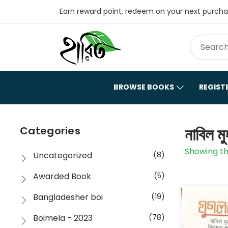
Earn reward point, redeem on your next purch
BROWSE BOOKS
REGIST
নাবিল ম
Categories
Showing th
Uncategorized
(8)
Awarded Book
(5)
Bangladesher boi
(19)
Boimela - 2023
(78)