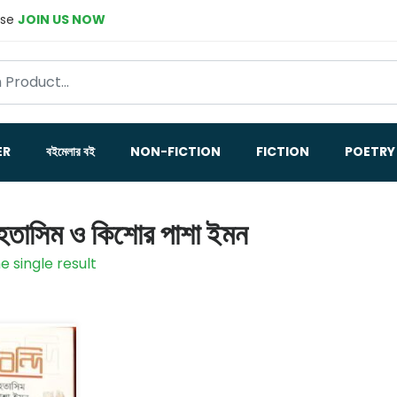
ase
JOIN US NOW
ER
বইমেলার বই
NON-FICTION
FICTION
POETRY
ুহতাসিম ও কিশোর পাশা ইমন
e single result