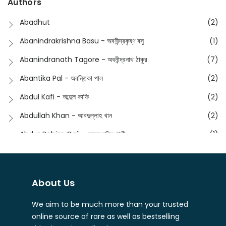
Authors
Dictionary
(8)
Anik- অনীক
(5)
Abadhut
(2)
English
(133)
Anusha - অনুষা
(17)
Abanindrakrishna Basu - অবনীন্দ্রকৃষ্ণ বসু
(1)
Essay
(241)
Anushongik - আনুষঙ্গিক
(11)
Abanindranath Tagore - অবনীন্দ্রনাথ ঠাকুর
(7)
Featured Products
(23)
Anustup - অনুষ্টুপ প্রকাশনী
(88)
Abantika Pal - অবন্তিকা পাল
(2)
Fiction
(1421)
Apanpath - আপন পাঠ
(3)
Abdul Kafi - আব্দুল কাফি
(2)
Freedom Sale -2023
(19)
Aronno Publishers - অরণ্য পাবলিশার্স
(1)
Abdullah Khan - আবদুল্লাহ খান
(2)
Freedom Sale -2024
(15)
Ashadeep - আশাদীপ
(44)
Abdur Rahim Gaji - আব্দুর রহিম গাজী
(1)
General
(11)
Bahuswar Prokashoni - বহুস্বর প্রকাশনী
(51)
Abdush Shakur - আব্দুশ শাকুর
(1)
Intellectual History
(2)
Bandhabnagar | বান্ধবনগর
(6)
Abhas Roy Chowdhury - আভাস রায়চৌধুরি
(1)
Interview
(5)
About Us
Bangiya Sahitya Samsad
(61)
Abhibrata Chakraborty - অভিব্রত চক্রবর্তী
(1)
Ishwar Chandra Vidyasagar
(4)
Banishilpa - বাণীশিল্প
(28)
We aim to be much more than your trusted
Abhijit Chakrabarti - অভিজিৎ চক্রবর্তী
(2)
Journal
(6)
online source of rare as well as bestselling
Beyond Horizon Publication
(17)