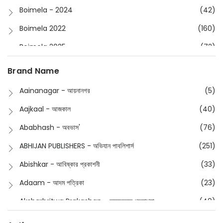
Boimela - 2024
(42)
Boimela 2022
(160)
Boimela 2025
(72)
Boimela 2026
(48)
Brand Name
Buddhism
(2)
Aainanagar - আয়নানগর
(5)
Children
(50)
Aajkaal - আজকাল
(40)
Children's & Young Adult
(176)
Ababhash - অবভাস'
(76)
Classic
(20)
ABHIJAN PUBLISHERS - অভিযান পাবলিশার্স
(251)
Collections
(670)
Abishkar - আবিষ্কার প্রকাশনী
(33)
Comics
(8)
Adaam - আদম পত্রিকা
(23)
Detective
(4)
Aksharbritwa Prakashan - অক্ষরবৃত্ত প্রকাশনা
(40)
Devotional
(1)
Ampatajampata - আমপাতা জামপাতা
(11)